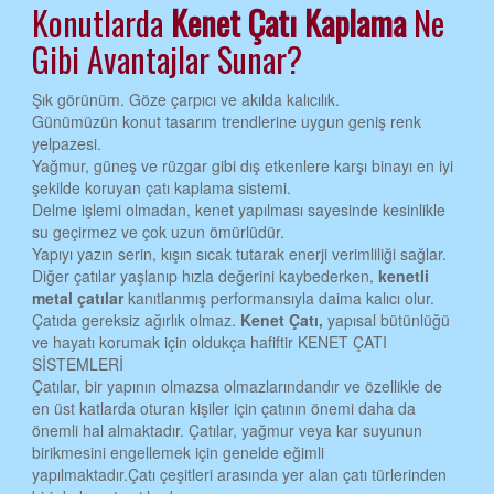
Konutlarda
Kenet Çatı
Kaplama
Ne
EDİRNE KENET ÇATI
Gibi Avantajlar Sunar?
ELAZIĞ KENET ÇATI
Şık görünüm. Göze çarpıcı ve akılda kalıcılık.
ERZİNCAN KENET ÇATI
Günümüzün konut tasarım trendlerine uygun geniş renk
yelpazesi.
ERZURUM KENET ÇATI
Yağmur, güneş ve rüzgar gibi dış etkenlere karşı binayı en iyi
şekilde koruyan çatı kaplama sistemi.
ESKİŞEHİR KENET ÇATI
Delme işlemi olmadan, kenet yapılması sayesinde kesinlikle
GAZİANTEP KENET ÇATI
su geçirmez ve çok uzun ömürlüdür.
Yapıyı yazın serin, kışın sıcak tutarak enerji verimliliği sağlar.
GİRESUN KENET ÇATI
Diğer çatılar yaşlanıp hızla değerini kaybederken,
kenetli
metal çatılar
kanıtlanmış performansıyla daima kalıcı olur.
GÜMÜŞHANE KENET ÇATI
Çatıda gereksiz ağırlık olmaz.
Kenet Çatı,
yapısal bütünlüğü
ve hayatı korumak için oldukça hafiftir KENET ÇATI
HAKKARİ KENET ÇATI
SİSTEMLERİ
HATAY KENET ÇATI
Çatılar, bir yapının olmazsa olmazlarındandır ve özellikle de
en üst katlarda oturan kişiler için çatının önemi daha da
ISPARTA KENET ÇATI
önemli hal almaktadır. Çatılar, yağmur veya kar suyunun
birikmesini engellemek için genelde eğimli
MERSİN KENET ÇATI
yapılmaktadır.Çatı çeşitleri arasında yer alan çatı türlerinden