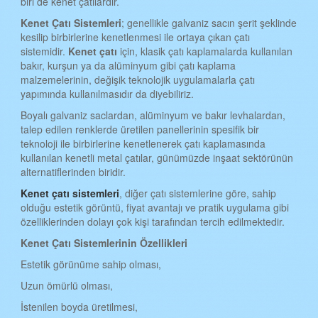
biri de kenet çatılardır.
iSTANBUL KENET ÇATI
Kenet Çatı Sistemleri
; genellikle galvaniz sacın şerit şeklinde
İZMİR KENET ÇATI
kesilip birbirlerine kenetlenmesi ile ortaya çıkan çatı
sistemidir.
Kenet çatı
için, klasik çatı kaplamalarda kullanılan
KARS KENET ÇATI
bakır, kurşun ya da alüminyum gibi çatı kaplama
KASTAMONU KENET ÇATI
malzemelerinin, değişik teknolojik uygulamalarla çatı
yapımında kullanılmasıdır da diyebiliriz.
KAYSERİ KENET ÇATI
Boyalı galvaniz saclardan, alüminyum ve bakır levhalardan,
KIRKLARELİ KENET ÇATI
talep edilen renklerde üretilen panellerinin spesifik bir
teknoloji ile birbirlerine kenetlenerek çatı kaplamasında
KIRŞEHİR KENET ÇATI
kullanılan kenetli metal çatılar, günümüzde inşaat sektörünün
alternatiflerinden biridir.
KOCAELİ KENET ÇATI
Kenet çatı sistemleri
, diğer çatı sistemlerine göre, sahip
KONYA KENET ÇATI
olduğu estetik görüntü, fiyat avantajı ve pratik uygulama gibi
özelliklerinden dolayı çok kişi tarafından tercih edilmektedir.
KÜTAHYA KENET ÇATI
Kenet Çatı Sistemlerinin Özellikleri
MALATYA KENET ÇATI
Estetik görünüme sahip olması,
MANİSA KENET ÇATI
Uzun ömürlü olması,
MANİSA KENET ÇATI
İstenilen boyda üretilmesi,