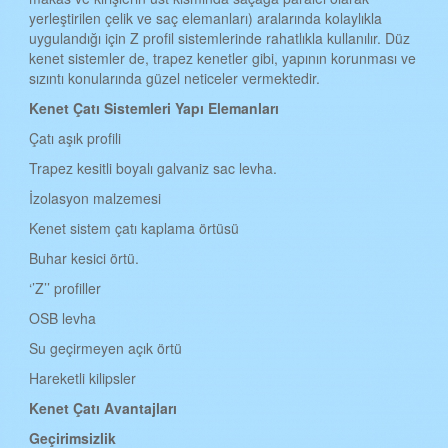
yerleştirilen çelik ve saç elemanları) aralarında kolaylıkla
BATMAN KENET ÇATI
uygulandığı için Z profil sistemlerinde rahatlıkla kullanılır. Düz
kenet sistemler de, trapez kenetler gibi, yapının korunması ve
ŞIRNAK KENET ÇATI
sızıntı konularında güzel neticeler vermektedir.
BARTIN KENET ÇATI
Kenet Çat
ı
Sistemleri Yap
ı
Elemanlar
ı
ARDAHAN KENET ÇATI
Çatı aşık profili
IĞDIR KENET ÇATI
Trapez kesitli boyalı galvaniz sac levha.
İzolasyon malzemesi
YALOVA KENET ÇATI
Kenet sistem çatı kaplama örtüsü
KARABÜK KENET ÇATI
Buhar kesici örtü.
KİLİS KENET ÇATI
‘’Z’’ profiller
OSMANİYE KENET ÇATI
OSB levha
DÜZCE KENET ÇATI
Su geçirmeyen açık örtü
Hareketli kilipsler
Kenet
Çatı
Avantajlar
ı
Geçirimsizlik