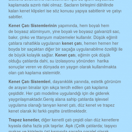
kaplamada sızıntı riski olmaz. Sacların birleşimi dâhilinde
TEKİRDAĞ KENET ÇATI
kalan kenet klipsleri ise söz konusu yapıya sabitlenir ve çatıyı
TOKAT KENET ÇATI
sabitler.
Kenet
Ç
atı
S
istemlerinin
yapımında, hem boyalı hem
TRABZON KENET ÇATI
de boyasız alüminyum, yine boyalı ve boyasız galvanizli sac,
ŞANLIURFA KENET ÇATI
bakır, çinko ve titanyum malzemeler kullanılır. Düşük eğimli
çatılara rahatlıkla uygulanan
kenet çatı
, hemen hemen her
TUNCELİ KENET ÇATI
boyda bir saçaktan diğer bir saçağa uygulanabilme özelliği ile
de büyük kolaylık sağlar.
Kenet çatı
, eğimin çok düşük
UŞAK KENET ÇATI
olduğu çatılarda dahi, su izolasyonu yönünden harika
sonuçlar veren ve dünyada en yaygın olarak kullanılmakta
VAN KENET ÇATI
olan çatı kaplama sistemidir.
YOZGAT KENET ÇATI
Kenet
Ç
atı
S
istemleri
, dayanıklılık yanında, estetik görünüm
de arayan binalar için sıkça tercih edilen çatı kaplama
ZONGULDAK KENET ÇATI
çeşididir. Her çatı modeline uygulandığı için de giderek
AKSARAY KENET ÇATI
yaygınlaşmaktadır.Geniş alana sahip çatılarda işlevsel
uygulama olanağı tanıyan kenet çatı, düz kenet ve trapez
BAYBURT KENET ÇATI
kenet olarak iki farklı çeşitte üretilmektedir.
KARAMAN KENET ÇATI
Trapez kenetler,
diğer kenetli çatı çeşidi olan düz kenetlere
kıyasla daha fazla yük taşırlar. Aşık (Çelik çatılarda; taşıyıcı
KIRIKKALE KENET ÇATI
makas ve kirişlerin üst kısmında saçağa paralel olarak