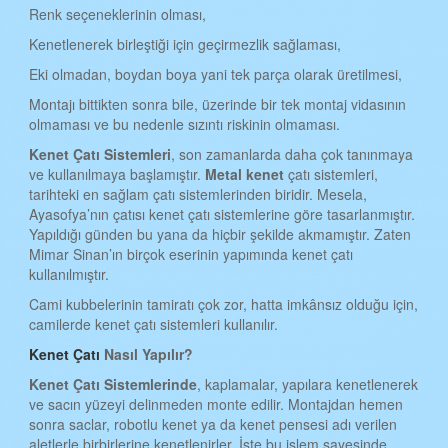
KAHRAMANMARAŞ KENET ÇATI
Renk seçeneklerinin olması,
Kenetlenerek birleştiği için geçirmezlik sağlaması,
MARDİN KENET ÇATI
Eki olmadan, boydan boya yani tek parça olarak üretilmesi,
MUĞLA KENET ÇATI
Montajı bittikten sonra bile, üzerinde bir tek montaj vidasının
MUŞ KENET ÇATI
olmaması ve bu nedenle sızıntı riskinin olmaması.
NEVŞEHİR KENET ÇATI
Kenet
Ç
atı
S
istemleri
, son zamanlarda daha çok tanınmaya
ve kullanılmaya başlamıştır.
Metal kenet
çatı sistemleri,
NİĞDE KENET ÇATI
tarihteki en sağlam çatı sistemlerinden biridir. Mesela,
Ayasofya’nın çatısı kenet çatı sistemlerine göre tasarlanmıştır.
ORDU KENET ÇATI
Yapıldığı günden bu yana da hiçbir şekilde akmamıştır. Zaten
Mimar Sinan’ın birçok eserinin yapımında kenet çatı
RİZE KENET ÇATI
kullanılmıştır.
SAKARYA KENET ÇATI
Cami kubbelerinin tamiratı çok zor, hatta imkânsız olduğu için,
camilerde kenet çatı sistemleri kullanılır.
SAMSUN KENET ÇATI
Kenet Çatı
Nasıl Yapılır?
SİİRT KENET ÇATI
Kenet
Ç
atı
S
istemlerinde
, kaplamalar, yapılara kenetlenerek
SİNOP KENET ÇATI
ve sacın yüzeyi delinmeden monte edilir. Montajdan hemen
sonra saclar, robotlu kenet ya da kenet pensesi adı verilen
SİVAS KENET ÇATI
aletlerle birbirlerine kenetlenirler. İşte bu işlem sayesinde