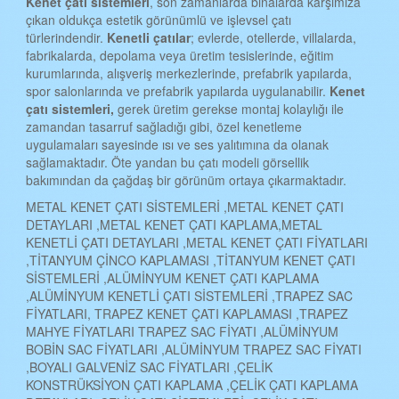
Kenet çatı sistemleri
, son zamanlarda binalarda karşımıza
çıkan oldukça estetik görünümlü ve işlevsel çatı
türlerindendir.
Kenetli çatılar
; evlerde, otellerde, villalarda,
fabrikalarda, depolama veya üretim tesislerinde, eğitim
kurumlarında, alışveriş merkezlerinde, prefabrik yapılarda,
spor salonlarında ve prefabrik yapılarda uygulanabilir.
Kenet
çatı sistemleri,
gerek üretim gerekse montaj kolaylığı ile
zamandan tasarruf sağladığı gibi, özel kenetleme
uygulamaları sayesinde ısı ve ses yalıtımına da olanak
sağlamaktadır. Öte yandan bu çatı modeli görsellik
bakımından da çağdaş bir görünüm ortaya çıkarmaktadır.
METAL KENET ÇATI SİSTEMLERİ ,METAL KENET ÇATI
DETAYLARI ,METAL KENET ÇATI KAPLAMA,METAL
KENETLİ ÇATI DETAYLARI ,METAL KENET ÇATI FİYATLARI
,TİTANYUM ÇİNCO KAPLAMASI ,TİTANYUM KENET ÇATI
SİSTEMLERİ ,ALÜMİNYUM KENET ÇATI KAPLAMA
,ALÜMİNYUM KENETLİ ÇATI SİSTEMLERİ ,TRAPEZ SAC
FİYATLARI, TRAPEZ KENET ÇATI KAPLAMASI ,TRAPEZ
MAHYE FİYATLARI TRAPEZ SAC FİYATI ,ALÜMİNYUM
BOBİN SAC FİYATLARI ,ALÜMİNYUM TRAPEZ SAC FİYATI
,BOYALI GALVENİZ SAC FİYATLARI ,ÇELİK
KONSTRÜKSİYON ÇATI KAPLAMA ,ÇELİK ÇATI KAPLAMA