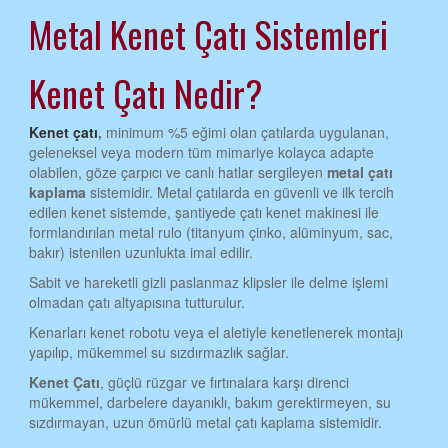
Metal Kenet Çatı Sistemleri
AYDIN KENET ÇATI
BALIKESİR KENET ÇATI
Kenet Çatı Nedir?
BİLECİK KENET ÇATI
BİNGÖL KENET ÇATI
Kenet çatı
,
minimum %5 eğimi olan çatılarda uygulanan,
geleneksel veya modern tüm mimariye kolayca adapte
BİTLİS KENET ÇATI
olabilen, göze çarpıcı ve canlı hatlar sergileyen
metal çatı
kaplama
sistemidir. Metal çatılarda en güvenli ve ilk tercih
BOLU KENET ÇATI
edilen kenet sistemde, şantiyede çatı kenet makinesi ile
formlandırılan metal rulo (titanyum çinko, alüminyum, sac,
BURDUR KENET ÇATI
bakır) istenilen uzunlukta imal edilir.
BURSA KENET ÇATI
Sabit ve hareketli gizli paslanmaz klipsler ile delme işlemi
olmadan çatı altyapısına tutturulur.
ÇANAKKALE KENET ÇATI
Kenarları kenet robotu veya el aletiyle kenetlenerek montajı
ÇANKIRI KENET ÇATI
yapılıp, mükemmel su sızdırmazlık sağlar.
ÇORUM KENET ÇATI
Kenet Çatı
, güçlü rüzgar ve fırtınalara karşı direnci
mükemmel, darbelere dayanıklı, bakım gerektirmeyen, su
DENİZLİ KENET ÇATI
sızdırmayan, uzun ömürlü metal çatı kaplama sistemidir.
DİYARBAKIR KENET ÇATI