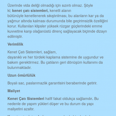
Üzerinde vida deliği olmadığı için sızıntı olmaz. Şöyle
ki;
kenet çat
ı
sistemleri,
kenetli alanın
bütünüyle kenetlenerek sıkıştırılması, bu alanların kar ya da
yağmur altında kalması durumunda bile geçirimsizlik özelliğini
korur. Kullanılan klipsler yüksek rüzgar güçlerindeki emme
kuvvetine karşı olağanüstü direnç sağlayacak biçimde dizayn
edilmiştir.
Verimlilik
Kenet Çatı Sistemleri, sağlam,
dayanıklı ve her türdeki kaplama sistemine de uygundur ve
bakıım gerektirmez. Bu çatıların geri dönüşüm kullanımı da
bulunmaktadır.
Uzun ömürlülük
Boyalı sac, paslanmazlık garantisini beraberinde getirir.
Maliyet
Kenet Çat
ı
Sistemleri
hafif fakat oldukça sağlamdır
.
Bu
nedenle de yapım yükleri düşer ve bu durum da yapı
maliyetini azaltır.