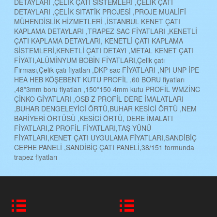
DETAYLARI ,ÇELİK ÇATI SİSTEMLERİ ,ÇELİK ÇATI
DETAYLARI ,ÇELİK SITATİK PROJESİ ,PROJE MUALİFİ
MÜHENDİSLİK HİZMETLERİ ,İSTANBUL KENET ÇATI
KAPLAMA DETAYLARI ,TRAPEZ SAC FİYATLARI ,KENETLİ
ÇATI KAPLAMA DETAYLARI, KENETLİ ÇATI KAPLAMA
SİSTEMLERİ,KENETLİ ÇATI DETAYI ,METAL KENET ÇATI
FİYATI,ALÜMİNYUM BOBİN FİYATLARI,Çelik çatı
Firması,Çelik çatı fiyatları ,DKP sac FİYATLARI ,NPI UNP İPE
HEA HEB KÖŞEBENT KUTU PROFİL ,60 BORU fiyatları
,48*3mm boru fiyatları ,150*150 4mm kutu PROFİL WMZİNC
ÇİNKO GİYATLARI ,OSB Z PROFİL DERE İMALATLARI
,BUHAR DENGELEYİCİ ÖRTÜ,BUHAR KESİCİ ÖRTÜ ,NEM
BARİYERİ ÖRTÜSÜ ,KESİCİ ÖRTÜ, DERE İMALATI
FİYATLARI,Z PROFİL FİYATLARI,TAŞ YÜNÜ
FİYATLARI,KENET ÇATI UYGULAMA FİYATLARI,SANDİBİÇ
CEPHE PANELİ ,SANDİBİÇ ÇATI PANELİ,38/151 formunda
trapez fiyatları