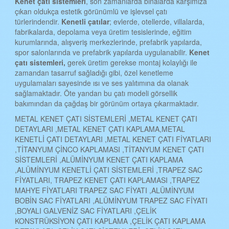
Kenet çatı sistemleri
, son zamanlarda binalarda karşımıza
çıkan oldukça estetik görünümlü ve işlevsel çatı
türlerindendir.
Kenetli çatılar
; evlerde, otellerde, villalarda,
fabrikalarda, depolama veya üretim tesislerinde, eğitim
kurumlarında, alışveriş merkezlerinde, prefabrik yapılarda,
spor salonlarında ve prefabrik yapılarda uygulanabilir.
Kenet
çatı sistemleri,
gerek üretim gerekse montaj kolaylığı ile
zamandan tasarruf sağladığı gibi, özel kenetleme
uygulamaları sayesinde ısı ve ses yalıtımına da olanak
sağlamaktadır. Öte yandan bu çatı modeli görsellik
bakımından da çağdaş bir görünüm ortaya çıkarmaktadır.
METAL KENET ÇATI SİSTEMLERİ ,METAL KENET ÇATI
DETAYLARI ,METAL KENET ÇATI KAPLAMA,METAL
KENETLİ ÇATI DETAYLARI ,METAL KENET ÇATI FİYATLARI
,TİTANYUM ÇİNCO KAPLAMASI ,TİTANYUM KENET ÇATI
SİSTEMLERİ ,ALÜMİNYUM KENET ÇATI KAPLAMA
,ALÜMİNYUM KENETLİ ÇATI SİSTEMLERİ ,TRAPEZ SAC
FİYATLARI, TRAPEZ KENET ÇATI KAPLAMASI ,TRAPEZ
MAHYE FİYATLARI TRAPEZ SAC FİYATI ,ALÜMİNYUM
BOBİN SAC FİYATLARI ,ALÜMİNYUM TRAPEZ SAC FİYATI
,BOYALI GALVENİZ SAC FİYATLARI ,ÇELİK
KONSTRÜKSİYON ÇATI KAPLAMA ,ÇELİK ÇATI KAPLAMA