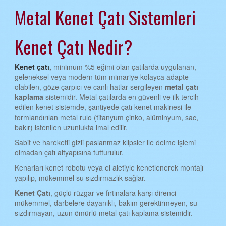
Metal Kenet Çatı Sistemleri
AYDIN KENET ÇATI
BALIKESİR KENET ÇATI
Kenet Çatı Nedir?
BİLECİK KENET ÇATI
BİNGÖL KENET ÇATI
Kenet çatı
,
minimum %5 eğimi olan çatılarda uygulanan,
geleneksel veya modern tüm mimariye kolayca adapte
BİTLİS KENET ÇATI
olabilen, göze çarpıcı ve canlı hatlar sergileyen
metal çatı
kaplama
sistemidir. Metal çatılarda en güvenli ve ilk tercih
BOLU KENET ÇATI
edilen kenet sistemde, şantiyede çatı kenet makinesi ile
formlandırılan metal rulo (titanyum çinko, alüminyum, sac,
BURDUR KENET ÇATI
bakır) istenilen uzunlukta imal edilir.
BURSA KENET ÇATI
Sabit ve hareketli gizli paslanmaz klipsler ile delme işlemi
olmadan çatı altyapısına tutturulur.
ÇANAKKALE KENET ÇATI
Kenarları kenet robotu veya el aletiyle kenetlenerek montajı
ÇANKIRI KENET ÇATI
yapılıp, mükemmel su sızdırmazlık sağlar.
ÇORUM KENET ÇATI
Kenet Çatı
, güçlü rüzgar ve fırtınalara karşı direnci
mükemmel, darbelere dayanıklı, bakım gerektirmeyen, su
DENİZLİ KENET ÇATI
sızdırmayan, uzun ömürlü metal çatı kaplama sistemidir.
DİYARBAKIR KENET ÇATI