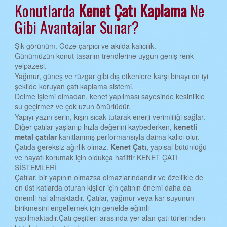
Konutlarda
Kenet Çatı
Kaplama
Ne
EDİRNE KENET ÇATI
Gibi Avantajlar Sunar?
ELAZIĞ KENET ÇATI
Şık görünüm. Göze çarpıcı ve akılda kalıcılık.
ERZİNCAN KENET ÇATI
Günümüzün konut tasarım trendlerine uygun geniş renk
yelpazesi.
ERZURUM KENET ÇATI
Yağmur, güneş ve rüzgar gibi dış etkenlere karşı binayı en iyi
şekilde koruyan çatı kaplama sistemi.
ESKİŞEHİR KENET ÇATI
Delme işlemi olmadan, kenet yapılması sayesinde kesinlikle
GAZİANTEP KENET ÇATI
su geçirmez ve çok uzun ömürlüdür.
Yapıyı yazın serin, kışın sıcak tutarak enerji verimliliği sağlar.
GİRESUN KENET ÇATI
Diğer çatılar yaşlanıp hızla değerini kaybederken,
kenetli
metal çatılar
kanıtlanmış performansıyla daima kalıcı olur.
GÜMÜŞHANE KENET ÇATI
Çatıda gereksiz ağırlık olmaz.
Kenet Çatı,
yapısal bütünlüğü
ve hayatı korumak için oldukça hafiftir KENET ÇATI
HAKKARİ KENET ÇATI
SİSTEMLERİ
HATAY KENET ÇATI
Çatılar, bir yapının olmazsa olmazlarındandır ve özellikle de
en üst katlarda oturan kişiler için çatının önemi daha da
ISPARTA KENET ÇATI
önemli hal almaktadır. Çatılar, yağmur veya kar suyunun
birikmesini engellemek için genelde eğimli
MERSİN KENET ÇATI
yapılmaktadır.Çatı çeşitleri arasında yer alan çatı türlerinden