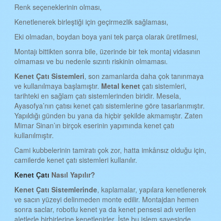
KAHRAMANMARAŞ KENET ÇATI
Renk seçeneklerinin olması,
Kenetlenerek birleştiği için geçirmezlik sağlaması,
MARDİN KENET ÇATI
Eki olmadan, boydan boya yani tek parça olarak üretilmesi,
MUĞLA KENET ÇATI
Montajı bittikten sonra bile, üzerinde bir tek montaj vidasının
MUŞ KENET ÇATI
olmaması ve bu nedenle sızıntı riskinin olmaması.
NEVŞEHİR KENET ÇATI
Kenet
Ç
atı
S
istemleri
, son zamanlarda daha çok tanınmaya
ve kullanılmaya başlamıştır.
Metal kenet
çatı sistemleri,
NİĞDE KENET ÇATI
tarihteki en sağlam çatı sistemlerinden biridir. Mesela,
Ayasofya’nın çatısı kenet çatı sistemlerine göre tasarlanmıştır.
ORDU KENET ÇATI
Yapıldığı günden bu yana da hiçbir şekilde akmamıştır. Zaten
Mimar Sinan’ın birçok eserinin yapımında kenet çatı
RİZE KENET ÇATI
kullanılmıştır.
SAKARYA KENET ÇATI
Cami kubbelerinin tamiratı çok zor, hatta imkânsız olduğu için,
camilerde kenet çatı sistemleri kullanılır.
SAMSUN KENET ÇATI
Kenet Çatı
Nasıl Yapılır?
SİİRT KENET ÇATI
Kenet
Ç
atı
S
istemlerinde
, kaplamalar, yapılara kenetlenerek
SİNOP KENET ÇATI
ve sacın yüzeyi delinmeden monte edilir. Montajdan hemen
sonra saclar, robotlu kenet ya da kenet pensesi adı verilen
SİVAS KENET ÇATI
aletlerle birbirlerine kenetlenirler. İşte bu işlem sayesinde