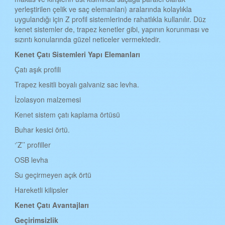
yerleştirilen çelik ve saç elemanları) aralarında kolaylıkla
BATMAN KENET ÇATI
uygulandığı için Z profil sistemlerinde rahatlıkla kullanılır. Düz
kenet sistemler de, trapez kenetler gibi, yapının korunması ve
ŞIRNAK KENET ÇATI
sızıntı konularında güzel neticeler vermektedir.
BARTIN KENET ÇATI
Kenet Çat
ı
Sistemleri Yap
ı
Elemanlar
ı
ARDAHAN KENET ÇATI
Çatı aşık profili
IĞDIR KENET ÇATI
Trapez kesitli boyalı galvaniz sac levha.
İzolasyon malzemesi
YALOVA KENET ÇATI
Kenet sistem çatı kaplama örtüsü
KARABÜK KENET ÇATI
Buhar kesici örtü.
KİLİS KENET ÇATI
‘’Z’’ profiller
OSMANİYE KENET ÇATI
OSB levha
DÜZCE KENET ÇATI
Su geçirmeyen açık örtü
Hareketli kilipsler
Kenet
Çatı
Avantajlar
ı
Geçirimsizlik