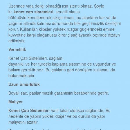
Üzerinde vida deliği olmadığı için sızıntı olmaz. Şöyle
ki;
kenet çat
ı
sistemleri,
kenetli alanın
bütünüyle kenetlenerek sıkıştırılması, bu alanların kar ya da
yağmur altında kalması durumunda bile geçirimsizlik özelliğini
korur. Kullanılan klipsler yüksek rüzgar güçlerindeki emme
kuvvetine karşı olağanüstü direnç sağlayacak biçimde dizayn
edilmiştir.
Verimlilik
Kenet Çatı Sistemleri, sağlam,
dayanıklı ve her türdeki kaplama sistemine de uygundur ve
bakıım gerektirmez. Bu çatıların geri dönüşüm kullanımı da
bulunmaktadır.
Uzun ömürlülük
Boyalı sac, paslanmazlık garantisini beraberinde getirir.
Maliyet
Kenet Çat
ı
Sistemleri
hafif fakat oldukça sağlamdır
.
Bu
nedenle de yapım yükleri düşer ve bu durum da yapı
maliyetini azaltır.