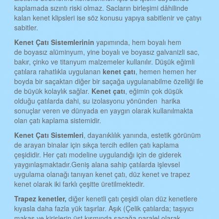
kaplamada sızıntı riski olmaz. Sacların birleşimi dâhilinde
TEKİRDAĞ KENET ÇATI
kalan kenet klipsleri ise söz konusu yapıya sabitlenir ve çatıyı
TOKAT KENET ÇATI
sabitler.
Kenet
Ç
atı
S
istemlerinin
yapımında, hem boyalı hem
TRABZON KENET ÇATI
de boyasız alüminyum, yine boyalı ve boyasız galvanizli sac,
ŞANLIURFA KENET ÇATI
bakır, çinko ve titanyum malzemeler kullanılır. Düşük eğimli
çatılara rahatlıkla uygulanan
kenet çatı
, hemen hemen her
TUNCELİ KENET ÇATI
boyda bir saçaktan diğer bir saçağa uygulanabilme özelliği ile
de büyük kolaylık sağlar.
Kenet çatı
, eğimin çok düşük
UŞAK KENET ÇATI
olduğu çatılarda dahi, su izolasyonu yönünden harika
sonuçlar veren ve dünyada en yaygın olarak kullanılmakta
VAN KENET ÇATI
olan çatı kaplama sistemidir.
YOZGAT KENET ÇATI
Kenet
Ç
atı
S
istemleri
, dayanıklılık yanında, estetik görünüm
de arayan binalar için sıkça tercih edilen çatı kaplama
ZONGULDAK KENET ÇATI
çeşididir. Her çatı modeline uygulandığı için de giderek
AKSARAY KENET ÇATI
yaygınlaşmaktadır.Geniş alana sahip çatılarda işlevsel
uygulama olanağı tanıyan kenet çatı, düz kenet ve trapez
BAYBURT KENET ÇATI
kenet olarak iki farklı çeşitte üretilmektedir.
KARAMAN KENET ÇATI
Trapez kenetler,
diğer kenetli çatı çeşidi olan düz kenetlere
kıyasla daha fazla yük taşırlar. Aşık (Çelik çatılarda; taşıyıcı
KIRIKKALE KENET ÇATI
makas ve kirişlerin üst kısmında saçağa paralel olarak