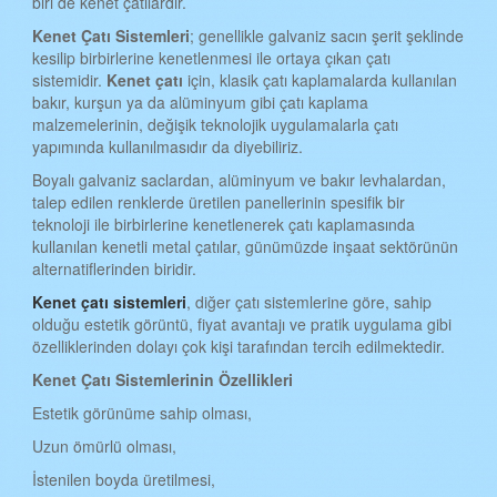
biri de kenet çatılardır.
iSTANBUL KENET ÇATI
Kenet Çatı Sistemleri
; genellikle galvaniz sacın şerit şeklinde
İZMİR KENET ÇATI
kesilip birbirlerine kenetlenmesi ile ortaya çıkan çatı
sistemidir.
Kenet çatı
için, klasik çatı kaplamalarda kullanılan
KARS KENET ÇATI
bakır, kurşun ya da alüminyum gibi çatı kaplama
KASTAMONU KENET ÇATI
malzemelerinin, değişik teknolojik uygulamalarla çatı
yapımında kullanılmasıdır da diyebiliriz.
KAYSERİ KENET ÇATI
Boyalı galvaniz saclardan, alüminyum ve bakır levhalardan,
KIRKLARELİ KENET ÇATI
talep edilen renklerde üretilen panellerinin spesifik bir
teknoloji ile birbirlerine kenetlenerek çatı kaplamasında
KIRŞEHİR KENET ÇATI
kullanılan kenetli metal çatılar, günümüzde inşaat sektörünün
alternatiflerinden biridir.
KOCAELİ KENET ÇATI
Kenet çatı sistemleri
, diğer çatı sistemlerine göre, sahip
KONYA KENET ÇATI
olduğu estetik görüntü, fiyat avantajı ve pratik uygulama gibi
özelliklerinden dolayı çok kişi tarafından tercih edilmektedir.
KÜTAHYA KENET ÇATI
Kenet Çatı Sistemlerinin Özellikleri
MALATYA KENET ÇATI
Estetik görünüme sahip olması,
MANİSA KENET ÇATI
Uzun ömürlü olması,
MANİSA KENET ÇATI
İstenilen boyda üretilmesi,