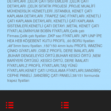
DETAYLARI ,ÇELİK ÇATI SİSTEMLERİ ,ÇELİK ÇATI
DETAYLARI ,ÇELİK SITATİK PROJESİ ,PROJE MUALİFİ
MÜHENDİSLİK HİZMETLERİ ,İSTANBUL KENET ÇATI
KAPLAMA DETAYLARI ,TRAPEZ SAC FİYATLARI ,KENETLİ
ÇATI KAPLAMA DETAYLARI, KENETLİ ÇATI KAPLAMA
SİSTEMLERİ,KENETLİ ÇATI DETAYI ,METAL KENET ÇATI
FİYATI,ALÜMİNYUM BOBİN FİYATLARI,Çelik çatı
Firması,Çelik çatı fiyatları ,DKP sac FİYATLARI ,NPI UNP İPE
HEA HEB KÖŞEBENT KUTU PROFİL ,60 BORU fiyatları
,48*3mm boru fiyatları ,150*150 4mm kutu PROFİL WMZİNC
ÇİNKO GİYATLARI ,OSB Z PROFİL DERE İMALATLARI
,BUHAR DENGELEYİCİ ÖRTÜ,BUHAR KESİCİ ÖRTÜ ,NEM
BARİYERİ ÖRTÜSÜ ,KESİCİ ÖRTÜ, DERE İMALATI
FİYATLARI,Z PROFİL FİYATLARI,TAŞ YÜNÜ
FİYATLARI,KENET ÇATI UYGULAMA FİYATLARI,SANDİBİÇ
CEPHE PANELİ ,SANDİBİÇ ÇATI PANELİ,38/151 formunda
trapez fiyatları