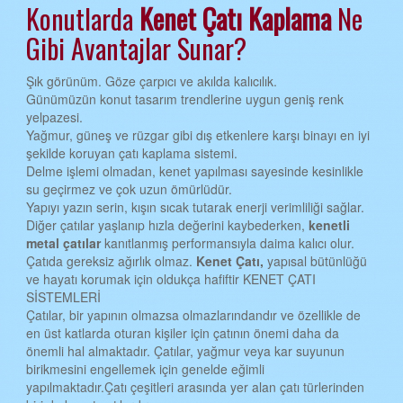
Konutlarda
Kenet Çatı
Kaplama
Ne
EDİRNE KENET ÇATI
Gibi Avantajlar Sunar?
ELAZIĞ KENET ÇATI
Şık görünüm. Göze çarpıcı ve akılda kalıcılık.
ERZİNCAN KENET ÇATI
Günümüzün konut tasarım trendlerine uygun geniş renk
yelpazesi.
ERZURUM KENET ÇATI
Yağmur, güneş ve rüzgar gibi dış etkenlere karşı binayı en iyi
şekilde koruyan çatı kaplama sistemi.
ESKİŞEHİR KENET ÇATI
Delme işlemi olmadan, kenet yapılması sayesinde kesinlikle
GAZİANTEP KENET ÇATI
su geçirmez ve çok uzun ömürlüdür.
Yapıyı yazın serin, kışın sıcak tutarak enerji verimliliği sağlar.
GİRESUN KENET ÇATI
Diğer çatılar yaşlanıp hızla değerini kaybederken,
kenetli
metal çatılar
kanıtlanmış performansıyla daima kalıcı olur.
GÜMÜŞHANE KENET ÇATI
Çatıda gereksiz ağırlık olmaz.
Kenet Çatı,
yapısal bütünlüğü
ve hayatı korumak için oldukça hafiftir KENET ÇATI
HAKKARİ KENET ÇATI
SİSTEMLERİ
HATAY KENET ÇATI
Çatılar, bir yapının olmazsa olmazlarındandır ve özellikle de
en üst katlarda oturan kişiler için çatının önemi daha da
ISPARTA KENET ÇATI
önemli hal almaktadır. Çatılar, yağmur veya kar suyunun
birikmesini engellemek için genelde eğimli
MERSİN KENET ÇATI
yapılmaktadır.Çatı çeşitleri arasında yer alan çatı türlerinden