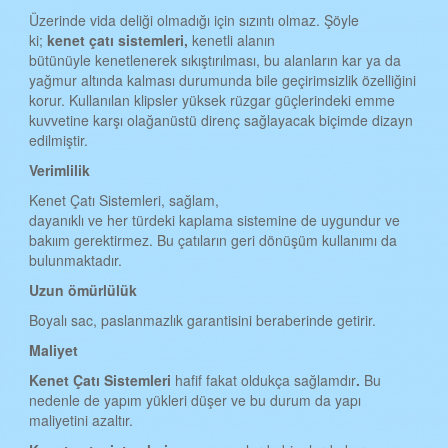
Üzerinde vida deliği olmadığı için sızıntı olmaz. Şöyle
ki;
kenet çat
ı
sistemleri,
kenetli alanın
bütünüyle kenetlenerek sıkıştırılması, bu alanların kar ya da
yağmur altında kalması durumunda bile geçirimsizlik özelliğini
korur. Kullanılan klipsler yüksek rüzgar güçlerindeki emme
kuvvetine karşı olağanüstü direnç sağlayacak biçimde dizayn
edilmiştir.
Verimlilik
Kenet Çatı Sistemleri, sağlam,
dayanıklı ve her türdeki kaplama sistemine de uygundur ve
bakıım gerektirmez. Bu çatıların geri dönüşüm kullanımı da
bulunmaktadır.
Uzun ömürlülük
Boyalı sac, paslanmazlık garantisini beraberinde getirir.
Maliyet
Kenet Çat
ı
Sistemleri
hafif fakat oldukça sağlamdır
.
Bu
nedenle de yapım yükleri düşer ve bu durum da yapı
maliyetini azaltır.