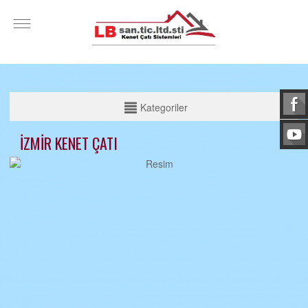
KATEGORİLER
Kategoriler
ADANA KENET ÇATI
İZMİR KENET ÇATI
ADIYAMAN KENET ÇATI
AFYONKARAHİSAR KENET ÇATI
AĞRI KENET ÇATI
AMASYA KENET ÇATI
ANKARA KENET ÇATI
ANTALYA KENET ÇATI
ARTVİN KENET ÇATI