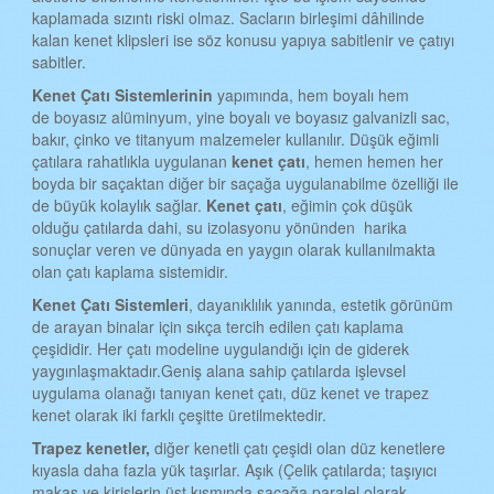
kaplamada sızıntı riski olmaz. Sacların birleşimi dâhilinde
TEKİRDAĞ KENET ÇATI
kalan kenet klipsleri ise söz konusu yapıya sabitlenir ve çatıyı
TOKAT KENET ÇATI
sabitler.
Kenet
Ç
atı
S
istemlerinin
yapımında, hem boyalı hem
TRABZON KENET ÇATI
de boyasız alüminyum, yine boyalı ve boyasız galvanizli sac,
ŞANLIURFA KENET ÇATI
bakır, çinko ve titanyum malzemeler kullanılır. Düşük eğimli
çatılara rahatlıkla uygulanan
kenet çatı
, hemen hemen her
TUNCELİ KENET ÇATI
boyda bir saçaktan diğer bir saçağa uygulanabilme özelliği ile
de büyük kolaylık sağlar.
Kenet çatı
, eğimin çok düşük
UŞAK KENET ÇATI
olduğu çatılarda dahi, su izolasyonu yönünden harika
sonuçlar veren ve dünyada en yaygın olarak kullanılmakta
VAN KENET ÇATI
olan çatı kaplama sistemidir.
YOZGAT KENET ÇATI
Kenet
Ç
atı
S
istemleri
, dayanıklılık yanında, estetik görünüm
de arayan binalar için sıkça tercih edilen çatı kaplama
ZONGULDAK KENET ÇATI
çeşididir. Her çatı modeline uygulandığı için de giderek
AKSARAY KENET ÇATI
yaygınlaşmaktadır.Geniş alana sahip çatılarda işlevsel
uygulama olanağı tanıyan kenet çatı, düz kenet ve trapez
BAYBURT KENET ÇATI
kenet olarak iki farklı çeşitte üretilmektedir.
KARAMAN KENET ÇATI
Trapez kenetler,
diğer kenetli çatı çeşidi olan düz kenetlere
kıyasla daha fazla yük taşırlar. Aşık (Çelik çatılarda; taşıyıcı
KIRIKKALE KENET ÇATI
makas ve kirişlerin üst kısmında saçağa paralel olarak