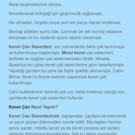
KAHRAMANMARAŞ KENET ÇATI
Renk seçeneklerinin olması,
Kenetlenerek birleştiği için geçirmezlik sağlaması,
MARDİN KENET ÇATI
Eki olmadan, boydan boya yani tek parça olarak üretilmesi,
MUĞLA KENET ÇATI
Montajı bittikten sonra bile, üzerinde bir tek montaj vidasının
MUŞ KENET ÇATI
olmaması ve bu nedenle sızıntı riskinin olmaması.
NEVŞEHİR KENET ÇATI
Kenet
Ç
atı
S
istemleri
, son zamanlarda daha çok tanınmaya
ve kullanılmaya başlamıştır.
Metal kenet
çatı sistemleri,
NİĞDE KENET ÇATI
tarihteki en sağlam çatı sistemlerinden biridir. Mesela,
Ayasofya’nın çatısı kenet çatı sistemlerine göre tasarlanmıştır.
ORDU KENET ÇATI
Yapıldığı günden bu yana da hiçbir şekilde akmamıştır. Zaten
Mimar Sinan’ın birçok eserinin yapımında kenet çatı
RİZE KENET ÇATI
kullanılmıştır.
SAKARYA KENET ÇATI
Cami kubbelerinin tamiratı çok zor, hatta imkânsız olduğu için,
camilerde kenet çatı sistemleri kullanılır.
SAMSUN KENET ÇATI
Kenet Çatı
Nasıl Yapılır?
SİİRT KENET ÇATI
Kenet
Ç
atı
S
istemlerinde
, kaplamalar, yapılara kenetlenerek
SİNOP KENET ÇATI
ve sacın yüzeyi delinmeden monte edilir. Montajdan hemen
sonra saclar, robotlu kenet ya da kenet pensesi adı verilen
SİVAS KENET ÇATI
aletlerle birbirlerine kenetlenirler. İşte bu işlem sayesinde