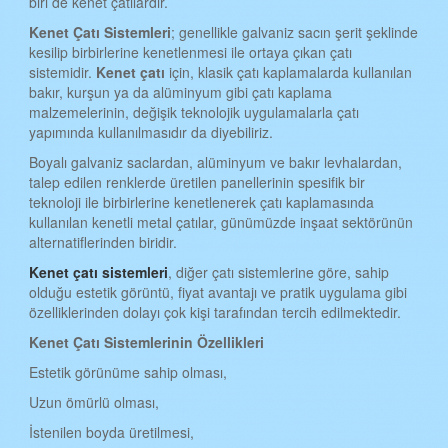
biri de kenet çatılardır.
iSTANBUL KENET ÇATI
Kenet Çatı Sistemleri
; genellikle galvaniz sacın şerit şeklinde
İZMİR KENET ÇATI
kesilip birbirlerine kenetlenmesi ile ortaya çıkan çatı
sistemidir.
Kenet çatı
için, klasik çatı kaplamalarda kullanılan
KARS KENET ÇATI
bakır, kurşun ya da alüminyum gibi çatı kaplama
KASTAMONU KENET ÇATI
malzemelerinin, değişik teknolojik uygulamalarla çatı
yapımında kullanılmasıdır da diyebiliriz.
KAYSERİ KENET ÇATI
Boyalı galvaniz saclardan, alüminyum ve bakır levhalardan,
KIRKLARELİ KENET ÇATI
talep edilen renklerde üretilen panellerinin spesifik bir
teknoloji ile birbirlerine kenetlenerek çatı kaplamasında
KIRŞEHİR KENET ÇATI
kullanılan kenetli metal çatılar, günümüzde inşaat sektörünün
alternatiflerinden biridir.
KOCAELİ KENET ÇATI
Kenet çatı sistemleri
, diğer çatı sistemlerine göre, sahip
KONYA KENET ÇATI
olduğu estetik görüntü, fiyat avantajı ve pratik uygulama gibi
özelliklerinden dolayı çok kişi tarafından tercih edilmektedir.
KÜTAHYA KENET ÇATI
Kenet Çatı Sistemlerinin Özellikleri
MALATYA KENET ÇATI
Estetik görünüme sahip olması,
MANİSA KENET ÇATI
Uzun ömürlü olması,
MANİSA KENET ÇATI
İstenilen boyda üretilmesi,