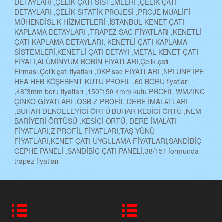
DETAYLARI ,ÇELİK ÇATI SİSTEMLERİ ,ÇELİK ÇATI
DETAYLARI ,ÇELİK SITATİK PROJESİ ,PROJE MUALİFİ
MÜHENDİSLİK HİZMETLERİ ,İSTANBUL KENET ÇATI
KAPLAMA DETAYLARI ,TRAPEZ SAC FİYATLARI ,KENETLİ
ÇATI KAPLAMA DETAYLARI, KENETLİ ÇATI KAPLAMA
SİSTEMLERİ,KENETLİ ÇATI DETAYI ,METAL KENET ÇATI
FİYATI,ALÜMİNYUM BOBİN FİYATLARI,Çelik çatı
Firması,Çelik çatı fiyatları ,DKP sac FİYATLARI ,NPI UNP İPE
HEA HEB KÖŞEBENT KUTU PROFİL ,60 BORU fiyatları
,48*3mm boru fiyatları ,150*150 4mm kutu PROFİL WMZİNC
ÇİNKO GİYATLARI ,OSB Z PROFİL DERE İMALATLARI
,BUHAR DENGELEYİCİ ÖRTÜ,BUHAR KESİCİ ÖRTÜ ,NEM
BARİYERİ ÖRTÜSÜ ,KESİCİ ÖRTÜ, DERE İMALATI
FİYATLARI,Z PROFİL FİYATLARI,TAŞ YÜNÜ
FİYATLARI,KENET ÇATI UYGULAMA FİYATLARI,SANDİBİÇ
CEPHE PANELİ ,SANDİBİÇ ÇATI PANELİ,38/151 formunda
trapez fiyatları