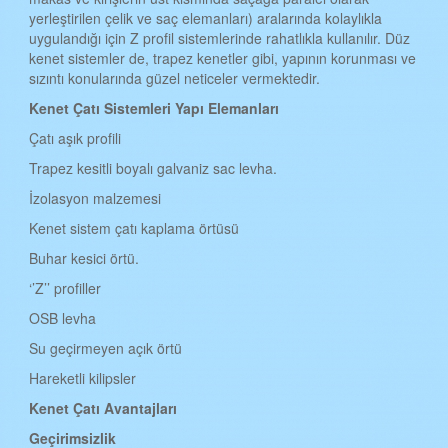
yerleştirilen çelik ve saç elemanları) aralarında kolaylıkla
BATMAN KENET ÇATI
uygulandığı için Z profil sistemlerinde rahatlıkla kullanılır. Düz
kenet sistemler de, trapez kenetler gibi, yapının korunması ve
ŞIRNAK KENET ÇATI
sızıntı konularında güzel neticeler vermektedir.
BARTIN KENET ÇATI
Kenet Çat
ı
Sistemleri Yap
ı
Elemanlar
ı
ARDAHAN KENET ÇATI
Çatı aşık profili
IĞDIR KENET ÇATI
Trapez kesitli boyalı galvaniz sac levha.
İzolasyon malzemesi
YALOVA KENET ÇATI
Kenet sistem çatı kaplama örtüsü
KARABÜK KENET ÇATI
Buhar kesici örtü.
KİLİS KENET ÇATI
‘’Z’’ profiller
OSMANİYE KENET ÇATI
OSB levha
DÜZCE KENET ÇATI
Su geçirmeyen açık örtü
Hareketli kilipsler
Kenet
Çatı
Avantajlar
ı
Geçirimsizlik