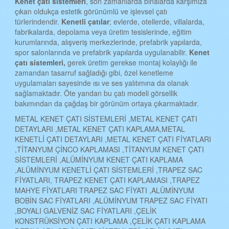
Kenet çatı sistemleri
, son zamanlarda binalarda karşımıza
çıkan oldukça estetik görünümlü ve işlevsel çatı
türlerindendir.
Kenetli çatılar
; evlerde, otellerde, villalarda,
fabrikalarda, depolama veya üretim tesislerinde, eğitim
kurumlarında, alışveriş merkezlerinde, prefabrik yapılarda,
spor salonlarında ve prefabrik yapılarda uygulanabilir.
Kenet
çatı sistemleri,
gerek üretim gerekse montaj kolaylığı ile
zamandan tasarruf sağladığı gibi, özel kenetleme
uygulamaları sayesinde ısı ve ses yalıtımına da olanak
sağlamaktadır. Öte yandan bu çatı modeli görsellik
bakımından da çağdaş bir görünüm ortaya çıkarmaktadır.
METAL KENET ÇATI SİSTEMLERİ ,METAL KENET ÇATI
DETAYLARI ,METAL KENET ÇATI KAPLAMA,METAL
KENETLİ ÇATI DETAYLARI ,METAL KENET ÇATI FİYATLARI
,TİTANYUM ÇİNCO KAPLAMASI ,TİTANYUM KENET ÇATI
SİSTEMLERİ ,ALÜMİNYUM KENET ÇATI KAPLAMA
,ALÜMİNYUM KENETLİ ÇATI SİSTEMLERİ ,TRAPEZ SAC
FİYATLARI, TRAPEZ KENET ÇATI KAPLAMASI ,TRAPEZ
MAHYE FİYATLARI TRAPEZ SAC FİYATI ,ALÜMİNYUM
BOBİN SAC FİYATLARI ,ALÜMİNYUM TRAPEZ SAC FİYATI
,BOYALI GALVENİZ SAC FİYATLARI ,ÇELİK
KONSTRÜKSİYON ÇATI KAPLAMA ,ÇELİK ÇATI KAPLAMA