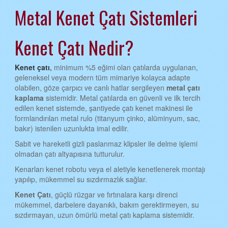
Metal Kenet Çatı Sistemleri
AYDIN KENET ÇATI
BALIKESİR KENET ÇATI
Kenet Çatı Nedir?
BİLECİK KENET ÇATI
BİNGÖL KENET ÇATI
Kenet çatı
,
minimum %5 eğimi olan çatılarda uygulanan,
geleneksel veya modern tüm mimariye kolayca adapte
BİTLİS KENET ÇATI
olabilen, göze çarpıcı ve canlı hatlar sergileyen
metal çatı
kaplama
sistemidir. Metal çatılarda en güvenli ve ilk tercih
BOLU KENET ÇATI
edilen kenet sistemde, şantiyede çatı kenet makinesi ile
formlandırılan metal rulo (titanyum çinko, alüminyum, sac,
BURDUR KENET ÇATI
bakır) istenilen uzunlukta imal edilir.
BURSA KENET ÇATI
Sabit ve hareketli gizli paslanmaz klipsler ile delme işlemi
olmadan çatı altyapısına tutturulur.
ÇANAKKALE KENET ÇATI
Kenarları kenet robotu veya el aletiyle kenetlenerek montajı
ÇANKIRI KENET ÇATI
yapılıp, mükemmel su sızdırmazlık sağlar.
ÇORUM KENET ÇATI
Kenet Çatı
, güçlü rüzgar ve fırtınalara karşı direnci
mükemmel, darbelere dayanıklı, bakım gerektirmeyen, su
DENİZLİ KENET ÇATI
sızdırmayan, uzun ömürlü metal çatı kaplama sistemidir.
DİYARBAKIR KENET ÇATI