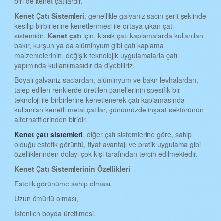
biri de kenet çatılardır.
iSTANBUL KENET ÇATI
Kenet Çatı Sistemleri
; genellikle galvaniz sacın şerit şeklinde
İZMİR KENET ÇATI
kesilip birbirlerine kenetlenmesi ile ortaya çıkan çatı
sistemidir.
Kenet çatı
için, klasik çatı kaplamalarda kullanılan
KARS KENET ÇATI
bakır, kurşun ya da alüminyum gibi çatı kaplama
KASTAMONU KENET ÇATI
malzemelerinin, değişik teknolojik uygulamalarla çatı
yapımında kullanılmasıdır da diyebiliriz.
KAYSERİ KENET ÇATI
Boyalı galvaniz saclardan, alüminyum ve bakır levhalardan,
KIRKLARELİ KENET ÇATI
talep edilen renklerde üretilen panellerinin spesifik bir
teknoloji ile birbirlerine kenetlenerek çatı kaplamasında
KIRŞEHİR KENET ÇATI
kullanılan kenetli metal çatılar, günümüzde inşaat sektörünün
alternatiflerinden biridir.
KOCAELİ KENET ÇATI
Kenet çatı sistemleri
, diğer çatı sistemlerine göre, sahip
KONYA KENET ÇATI
olduğu estetik görüntü, fiyat avantajı ve pratik uygulama gibi
özelliklerinden dolayı çok kişi tarafından tercih edilmektedir.
KÜTAHYA KENET ÇATI
Kenet Çatı Sistemlerinin Özellikleri
MALATYA KENET ÇATI
Estetik görünüme sahip olması,
MANİSA KENET ÇATI
Uzun ömürlü olması,
MANİSA KENET ÇATI
İstenilen boyda üretilmesi,