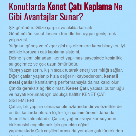
Konutlarda
Kenet Çatı
Kaplama
Ne
EDİRNE KENET ÇATI
Gibi Avantajlar Sunar?
ELAZIĞ KENET ÇATI
Şık görünüm. Göze çarpıcı ve akılda kalıcılık.
ERZİNCAN KENET ÇATI
Günümüzün konut tasarım trendlerine uygun geniş renk
yelpazesi.
ERZURUM KENET ÇATI
Yağmur, güneş ve rüzgar gibi dış etkenlere karşı binayı en iyi
şekilde koruyan çatı kaplama sistemi.
ESKİŞEHİR KENET ÇATI
Delme işlemi olmadan, kenet yapılması sayesinde kesinlikle
GAZİANTEP KENET ÇATI
su geçirmez ve çok uzun ömürlüdür.
Yapıyı yazın serin, kışın sıcak tutarak enerji verimliliği sağlar.
GİRESUN KENET ÇATI
Diğer çatılar yaşlanıp hızla değerini kaybederken,
kenetli
metal çatılar
kanıtlanmış performansıyla daima kalıcı olur.
GÜMÜŞHANE KENET ÇATI
Çatıda gereksiz ağırlık olmaz.
Kenet Çatı,
yapısal bütünlüğü
ve hayatı korumak için oldukça hafiftir KENET ÇATI
HAKKARİ KENET ÇATI
SİSTEMLERİ
HATAY KENET ÇATI
Çatılar, bir yapının olmazsa olmazlarındandır ve özellikle de
en üst katlarda oturan kişiler için çatının önemi daha da
ISPARTA KENET ÇATI
önemli hal almaktadır. Çatılar, yağmur veya kar suyunun
birikmesini engellemek için genelde eğimli
MERSİN KENET ÇATI
yapılmaktadır.Çatı çeşitleri arasında yer alan çatı türlerinden