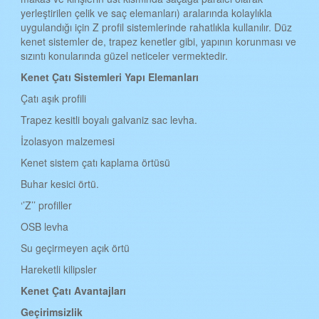
yerleştirilen çelik ve saç elemanları) aralarında kolaylıkla
BATMAN KENET ÇATI
uygulandığı için Z profil sistemlerinde rahatlıkla kullanılır. Düz
kenet sistemler de, trapez kenetler gibi, yapının korunması ve
ŞIRNAK KENET ÇATI
sızıntı konularında güzel neticeler vermektedir.
BARTIN KENET ÇATI
Kenet Çat
ı
Sistemleri Yap
ı
Elemanlar
ı
ARDAHAN KENET ÇATI
Çatı aşık profili
IĞDIR KENET ÇATI
Trapez kesitli boyalı galvaniz sac levha.
İzolasyon malzemesi
YALOVA KENET ÇATI
Kenet sistem çatı kaplama örtüsü
KARABÜK KENET ÇATI
Buhar kesici örtü.
KİLİS KENET ÇATI
‘’Z’’ profiller
OSMANİYE KENET ÇATI
OSB levha
DÜZCE KENET ÇATI
Su geçirmeyen açık örtü
Hareketli kilipsler
Kenet
Çatı
Avantajlar
ı
Geçirimsizlik