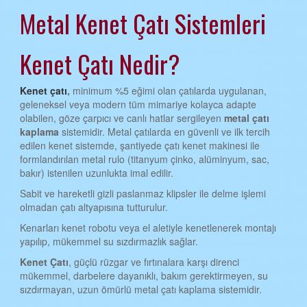
Metal Kenet Çatı Sistemleri
AYDIN KENET ÇATI
BALIKESİR KENET ÇATI
Kenet Çatı Nedir?
BİLECİK KENET ÇATI
BİNGÖL KENET ÇATI
Kenet çatı
,
minimum %5 eğimi olan çatılarda uygulanan,
geleneksel veya modern tüm mimariye kolayca adapte
BİTLİS KENET ÇATI
olabilen, göze çarpıcı ve canlı hatlar sergileyen
metal çatı
kaplama
sistemidir. Metal çatılarda en güvenli ve ilk tercih
BOLU KENET ÇATI
edilen kenet sistemde, şantiyede çatı kenet makinesi ile
formlandırılan metal rulo (titanyum çinko, alüminyum, sac,
BURDUR KENET ÇATI
bakır) istenilen uzunlukta imal edilir.
BURSA KENET ÇATI
Sabit ve hareketli gizli paslanmaz klipsler ile delme işlemi
olmadan çatı altyapısına tutturulur.
ÇANAKKALE KENET ÇATI
Kenarları kenet robotu veya el aletiyle kenetlenerek montajı
ÇANKIRI KENET ÇATI
yapılıp, mükemmel su sızdırmazlık sağlar.
ÇORUM KENET ÇATI
Kenet Çatı
, güçlü rüzgar ve fırtınalara karşı direnci
mükemmel, darbelere dayanıklı, bakım gerektirmeyen, su
DENİZLİ KENET ÇATI
sızdırmayan, uzun ömürlü metal çatı kaplama sistemidir.
DİYARBAKIR KENET ÇATI