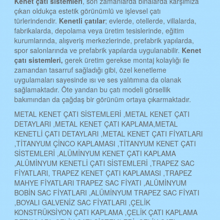
Kenet çatı sistemleri
, son zamanlarda binalarda karşımıza
çıkan oldukça estetik görünümlü ve işlevsel çatı
türlerindendir.
Kenetli çatılar
; evlerde, otellerde, villalarda,
fabrikalarda, depolama veya üretim tesislerinde, eğitim
kurumlarında, alışveriş merkezlerinde, prefabrik yapılarda,
spor salonlarında ve prefabrik yapılarda uygulanabilir.
Kenet
çatı sistemleri,
gerek üretim gerekse montaj kolaylığı ile
zamandan tasarruf sağladığı gibi, özel kenetleme
uygulamaları sayesinde ısı ve ses yalıtımına da olanak
sağlamaktadır. Öte yandan bu çatı modeli görsellik
bakımından da çağdaş bir görünüm ortaya çıkarmaktadır.
METAL KENET ÇATI SİSTEMLERİ ,METAL KENET ÇATI
DETAYLARI ,METAL KENET ÇATI KAPLAMA,METAL
KENETLİ ÇATI DETAYLARI ,METAL KENET ÇATI FİYATLARI
,TİTANYUM ÇİNCO KAPLAMASI ,TİTANYUM KENET ÇATI
SİSTEMLERİ ,ALÜMİNYUM KENET ÇATI KAPLAMA
,ALÜMİNYUM KENETLİ ÇATI SİSTEMLERİ ,TRAPEZ SAC
FİYATLARI, TRAPEZ KENET ÇATI KAPLAMASI ,TRAPEZ
MAHYE FİYATLARI TRAPEZ SAC FİYATI ,ALÜMİNYUM
BOBİN SAC FİYATLARI ,ALÜMİNYUM TRAPEZ SAC FİYATI
,BOYALI GALVENİZ SAC FİYATLARI ,ÇELİK
KONSTRÜKSİYON ÇATI KAPLAMA ,ÇELİK ÇATI KAPLAMA