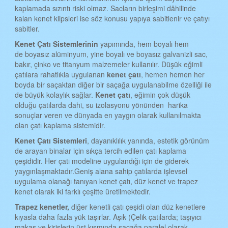
kaplamada sızıntı riski olmaz. Sacların birleşimi dâhilinde
TEKİRDAĞ KENET ÇATI
kalan kenet klipsleri ise söz konusu yapıya sabitlenir ve çatıyı
TOKAT KENET ÇATI
sabitler.
Kenet
Ç
atı
S
istemlerinin
yapımında, hem boyalı hem
TRABZON KENET ÇATI
de boyasız alüminyum, yine boyalı ve boyasız galvanizli sac,
ŞANLIURFA KENET ÇATI
bakır, çinko ve titanyum malzemeler kullanılır. Düşük eğimli
çatılara rahatlıkla uygulanan
kenet çatı
, hemen hemen her
TUNCELİ KENET ÇATI
boyda bir saçaktan diğer bir saçağa uygulanabilme özelliği ile
de büyük kolaylık sağlar.
Kenet çatı
, eğimin çok düşük
UŞAK KENET ÇATI
olduğu çatılarda dahi, su izolasyonu yönünden harika
sonuçlar veren ve dünyada en yaygın olarak kullanılmakta
VAN KENET ÇATI
olan çatı kaplama sistemidir.
YOZGAT KENET ÇATI
Kenet
Ç
atı
S
istemleri
, dayanıklılık yanında, estetik görünüm
de arayan binalar için sıkça tercih edilen çatı kaplama
ZONGULDAK KENET ÇATI
çeşididir. Her çatı modeline uygulandığı için de giderek
AKSARAY KENET ÇATI
yaygınlaşmaktadır.Geniş alana sahip çatılarda işlevsel
uygulama olanağı tanıyan kenet çatı, düz kenet ve trapez
BAYBURT KENET ÇATI
kenet olarak iki farklı çeşitte üretilmektedir.
KARAMAN KENET ÇATI
Trapez kenetler,
diğer kenetli çatı çeşidi olan düz kenetlere
kıyasla daha fazla yük taşırlar. Aşık (Çelik çatılarda; taşıyıcı
KIRIKKALE KENET ÇATI
makas ve kirişlerin üst kısmında saçağa paralel olarak