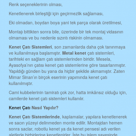
KAHRAMANMARAŞ KENET ÇATI
Renk seçeneklerinin olması,
Kenetlenerek birleştiği için geçirmezlik sağlaması,
MARDİN KENET ÇATI
Eki olmadan, boydan boya yani tek parça olarak üretilmesi,
MUĞLA KENET ÇATI
Montajı bittikten sonra bile, üzerinde bir tek montaj vidasının
MUŞ KENET ÇATI
olmaması ve bu nedenle sızıntı riskinin olmaması.
NEVŞEHİR KENET ÇATI
Kenet
Ç
atı
S
istemleri
, son zamanlarda daha çok tanınmaya
ve kullanılmaya başlamıştır.
Metal kenet
çatı sistemleri,
NİĞDE KENET ÇATI
tarihteki en sağlam çatı sistemlerinden biridir. Mesela,
Ayasofya’nın çatısı kenet çatı sistemlerine göre tasarlanmıştır.
ORDU KENET ÇATI
Yapıldığı günden bu yana da hiçbir şekilde akmamıştır. Zaten
Mimar Sinan’ın birçok eserinin yapımında kenet çatı
RİZE KENET ÇATI
kullanılmıştır.
SAKARYA KENET ÇATI
Cami kubbelerinin tamiratı çok zor, hatta imkânsız olduğu için,
camilerde kenet çatı sistemleri kullanılır.
SAMSUN KENET ÇATI
Kenet Çatı
Nasıl Yapılır?
SİİRT KENET ÇATI
Kenet
Ç
atı
S
istemlerinde
, kaplamalar, yapılara kenetlenerek
SİNOP KENET ÇATI
ve sacın yüzeyi delinmeden monte edilir. Montajdan hemen
sonra saclar, robotlu kenet ya da kenet pensesi adı verilen
SİVAS KENET ÇATI
aletlerle birbirlerine kenetlenirler. İşte bu işlem sayesinde