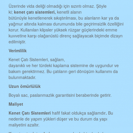
Üzerinde vida deliği olmadığı için sızıntı olmaz. Şöyle
ki;
kenet çat
ı
sistemleri,
kenetli alanın
bütünüyle kenetlenerek sıkıştırılması, bu alanların kar ya da
yağmur altında kalması durumunda bile geçirimsizlik özelliğini
korur. Kullanılan klipsler yüksek rüzgar güçlerindeki emme
kuvvetine karşı olağanüstü direnç sağlayacak biçimde dizayn
edilmiştir.
Verimlilik
Kenet Çatı Sistemleri, sağlam,
dayanıklı ve her türdeki kaplama sistemine de uygundur ve
bakıım gerektirmez. Bu çatıların geri dönüşüm kullanımı da
bulunmaktadır.
Uzun ömürlülük
Boyalı sac, paslanmazlık garantisini beraberinde getirir.
Maliyet
Kenet Çat
ı
Sistemleri
hafif fakat oldukça sağlamdır
.
Bu
nedenle de yapım yükleri düşer ve bu durum da yapı
maliyetini azaltır.