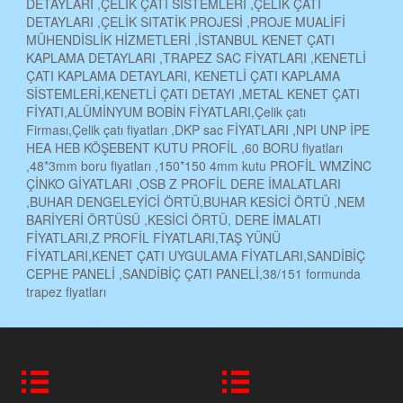
DETAYLARI ,ÇELİK ÇATI SİSTEMLERİ ,ÇELİK ÇATI
DETAYLARI ,ÇELİK SITATİK PROJESİ ,PROJE MUALİFİ
MÜHENDİSLİK HİZMETLERİ ,İSTANBUL KENET ÇATI
KAPLAMA DETAYLARI ,TRAPEZ SAC FİYATLARI ,KENETLİ
ÇATI KAPLAMA DETAYLARI, KENETLİ ÇATI KAPLAMA
SİSTEMLERİ,KENETLİ ÇATI DETAYI ,METAL KENET ÇATI
FİYATI,ALÜMİNYUM BOBİN FİYATLARI,Çelik çatı
Firması,Çelik çatı fiyatları ,DKP sac FİYATLARI ,NPI UNP İPE
HEA HEB KÖŞEBENT KUTU PROFİL ,60 BORU fiyatları
,48*3mm boru fiyatları ,150*150 4mm kutu PROFİL WMZİNC
ÇİNKO GİYATLARI ,OSB Z PROFİL DERE İMALATLARI
,BUHAR DENGELEYİCİ ÖRTÜ,BUHAR KESİCİ ÖRTÜ ,NEM
BARİYERİ ÖRTÜSÜ ,KESİCİ ÖRTÜ, DERE İMALATI
FİYATLARI,Z PROFİL FİYATLARI,TAŞ YÜNÜ
FİYATLARI,KENET ÇATI UYGULAMA FİYATLARI,SANDİBİÇ
CEPHE PANELİ ,SANDİBİÇ ÇATI PANELİ,38/151 formunda
trapez fiyatları