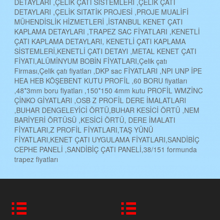
DETAYLARI ,ÇELİK ÇATI SİSTEMLERİ ,ÇELİK ÇATI
DETAYLARI ,ÇELİK SITATİK PROJESİ ,PROJE MUALİFİ
MÜHENDİSLİK HİZMETLERİ ,İSTANBUL KENET ÇATI
KAPLAMA DETAYLARI ,TRAPEZ SAC FİYATLARI ,KENETLİ
ÇATI KAPLAMA DETAYLARI, KENETLİ ÇATI KAPLAMA
SİSTEMLERİ,KENETLİ ÇATI DETAYI ,METAL KENET ÇATI
FİYATI,ALÜMİNYUM BOBİN FİYATLARI,Çelik çatı
Firması,Çelik çatı fiyatları ,DKP sac FİYATLARI ,NPI UNP İPE
HEA HEB KÖŞEBENT KUTU PROFİL ,60 BORU fiyatları
,48*3mm boru fiyatları ,150*150 4mm kutu PROFİL WMZİNC
ÇİNKO GİYATLARI ,OSB Z PROFİL DERE İMALATLARI
,BUHAR DENGELEYİCİ ÖRTÜ,BUHAR KESİCİ ÖRTÜ ,NEM
BARİYERİ ÖRTÜSÜ ,KESİCİ ÖRTÜ, DERE İMALATI
FİYATLARI,Z PROFİL FİYATLARI,TAŞ YÜNÜ
FİYATLARI,KENET ÇATI UYGULAMA FİYATLARI,SANDİBİÇ
CEPHE PANELİ ,SANDİBİÇ ÇATI PANELİ,38/151 formunda
trapez fiyatları