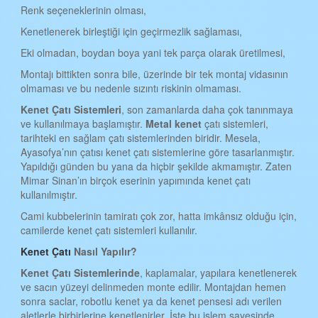
KAHRAMANMARAŞ KENET ÇATI
Renk seçeneklerinin olması,
Kenetlenerek birleştiği için geçirmezlik sağlaması,
MARDİN KENET ÇATI
Eki olmadan, boydan boya yani tek parça olarak üretilmesi,
MUĞLA KENET ÇATI
Montajı bittikten sonra bile, üzerinde bir tek montaj vidasının
MUŞ KENET ÇATI
olmaması ve bu nedenle sızıntı riskinin olmaması.
NEVŞEHİR KENET ÇATI
Kenet
Ç
atı
S
istemleri
, son zamanlarda daha çok tanınmaya
ve kullanılmaya başlamıştır.
Metal kenet
çatı sistemleri,
NİĞDE KENET ÇATI
tarihteki en sağlam çatı sistemlerinden biridir. Mesela,
Ayasofya’nın çatısı kenet çatı sistemlerine göre tasarlanmıştır.
ORDU KENET ÇATI
Yapıldığı günden bu yana da hiçbir şekilde akmamıştır. Zaten
Mimar Sinan’ın birçok eserinin yapımında kenet çatı
RİZE KENET ÇATI
kullanılmıştır.
SAKARYA KENET ÇATI
Cami kubbelerinin tamiratı çok zor, hatta imkânsız olduğu için,
camilerde kenet çatı sistemleri kullanılır.
SAMSUN KENET ÇATI
Kenet Çatı
Nasıl Yapılır?
SİİRT KENET ÇATI
Kenet
Ç
atı
S
istemlerinde
, kaplamalar, yapılara kenetlenerek
SİNOP KENET ÇATI
ve sacın yüzeyi delinmeden monte edilir. Montajdan hemen
sonra saclar, robotlu kenet ya da kenet pensesi adı verilen
SİVAS KENET ÇATI
aletlerle birbirlerine kenetlenirler. İşte bu işlem sayesinde