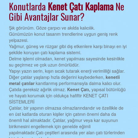
Konutlarda
Kenet Çatı
Kaplama
Ne
EDİRNE KENET ÇATI
Gibi Avantajlar Sunar?
ELAZIĞ KENET ÇATI
Şık görünüm. Göze çarpıcı ve akılda kalıcılık.
ERZİNCAN KENET ÇATI
Günümüzün konut tasarım trendlerine uygun geniş renk
yelpazesi.
ERZURUM KENET ÇATI
Yağmur, güneş ve rüzgar gibi dış etkenlere karşı binayı en iyi
şekilde koruyan çatı kaplama sistemi.
ESKİŞEHİR KENET ÇATI
Delme işlemi olmadan, kenet yapılması sayesinde kesinlikle
GAZİANTEP KENET ÇATI
su geçirmez ve çok uzun ömürlüdür.
Yapıyı yazın serin, kışın sıcak tutarak enerji verimliliği sağlar.
GİRESUN KENET ÇATI
Diğer çatılar yaşlanıp hızla değerini kaybederken,
kenetli
metal çatılar
kanıtlanmış performansıyla daima kalıcı olur.
GÜMÜŞHANE KENET ÇATI
Çatıda gereksiz ağırlık olmaz.
Kenet Çatı,
yapısal bütünlüğü
ve hayatı korumak için oldukça hafiftir KENET ÇATI
HAKKARİ KENET ÇATI
SİSTEMLERİ
HATAY KENET ÇATI
Çatılar, bir yapının olmazsa olmazlarındandır ve özellikle de
en üst katlarda oturan kişiler için çatının önemi daha da
ISPARTA KENET ÇATI
önemli hal almaktadır. Çatılar, yağmur veya kar suyunun
birikmesini engellemek için genelde eğimli
MERSİN KENET ÇATI
yapılmaktadır.Çatı çeşitleri arasında yer alan çatı türlerinden