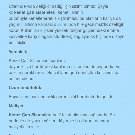
Üzerinde vida deliği olmadığı için sızıntı olmaz. Şöyle
ki;
kenet çat
ı
sistemleri,
kenetli alanın
bütünüyle kenetlenerek sıkıştırılması, bu alanların kar ya da
yağmur altında kalması durumunda bile geçirimsizlik özelliğini
korur. Kullanılan klipsler yüksek rüzgar güçlerindeki emme
kuvvetine karşı olağanüstü direnç sağlayacak biçimde dizayn
edilmiştir.
Verimlilik
Kenet Çatı Sistemleri, sağlam,
dayanıklı ve her türdeki kaplama sistemine de uygundur ve
bakıım gerektirmez. Bu çatıların geri dönüşüm kullanımı da
bulunmaktadır.
Uzun ömürlülük
Boyalı sac, paslanmazlık garantisini beraberinde getirir.
Maliyet
Kenet Çat
ı
Sistemleri
hafif fakat oldukça sağlamdır
.
Bu
nedenle de yapım yükleri düşer ve bu durum da yapı
maliyetini azaltır.