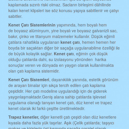
kaplamada sızıntı riski olmaz. Sacların birleşimi dâhilinde
TEKİRDAĞ KENET ÇATI
kalan kenet klipsleri ise söz konusu yapıya sabitlenir ve çatıyı
TOKAT KENET ÇATI
sabitler.
Kenet
Ç
atı
S
istemlerinin
yapımında, hem boyalı hem
TRABZON KENET ÇATI
de boyasız alüminyum, yine boyalı ve boyasız galvanizli sac,
ŞANLIURFA KENET ÇATI
bakır, çinko ve titanyum malzemeler kullanılır. Düşük eğimli
çatılara rahatlıkla uygulanan
kenet çatı
, hemen hemen her
TUNCELİ KENET ÇATI
boyda bir saçaktan diğer bir saçağa uygulanabilme özelliği ile
de büyük kolaylık sağlar.
Kenet çatı
, eğimin çok düşük
UŞAK KENET ÇATI
olduğu çatılarda dahi, su izolasyonu yönünden harika
sonuçlar veren ve dünyada en yaygın olarak kullanılmakta
VAN KENET ÇATI
olan çatı kaplama sistemidir.
YOZGAT KENET ÇATI
Kenet
Ç
atı
S
istemleri
, dayanıklılık yanında, estetik görünüm
de arayan binalar için sıkça tercih edilen çatı kaplama
ZONGULDAK KENET ÇATI
çeşididir. Her çatı modeline uygulandığı için de giderek
AKSARAY KENET ÇATI
yaygınlaşmaktadır.Geniş alana sahip çatılarda işlevsel
uygulama olanağı tanıyan kenet çatı, düz kenet ve trapez
BAYBURT KENET ÇATI
kenet olarak iki farklı çeşitte üretilmektedir.
KARAMAN KENET ÇATI
Trapez kenetler,
diğer kenetli çatı çeşidi olan düz kenetlere
kıyasla daha fazla yük taşırlar. Aşık (Çelik çatılarda; taşıyıcı
KIRIKKALE KENET ÇATI
makas ve kirişlerin üst kısmında saçağa paralel olarak