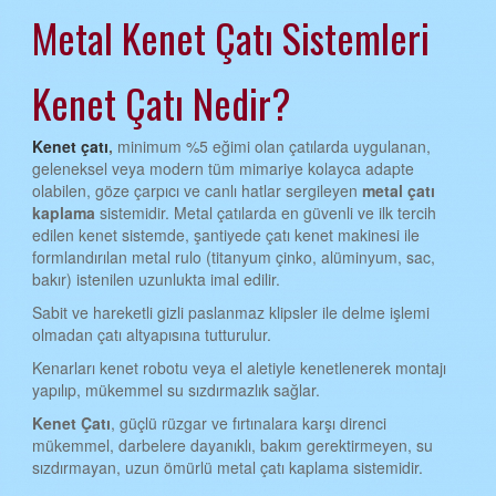
Metal Kenet Çatı Sistemleri
AYDIN KENET ÇATI
BALIKESİR KENET ÇATI
Kenet Çatı Nedir?
BİLECİK KENET ÇATI
BİNGÖL KENET ÇATI
Kenet çatı
,
minimum %5 eğimi olan çatılarda uygulanan,
geleneksel veya modern tüm mimariye kolayca adapte
BİTLİS KENET ÇATI
olabilen, göze çarpıcı ve canlı hatlar sergileyen
metal çatı
kaplama
sistemidir. Metal çatılarda en güvenli ve ilk tercih
BOLU KENET ÇATI
edilen kenet sistemde, şantiyede çatı kenet makinesi ile
formlandırılan metal rulo (titanyum çinko, alüminyum, sac,
BURDUR KENET ÇATI
bakır) istenilen uzunlukta imal edilir.
BURSA KENET ÇATI
Sabit ve hareketli gizli paslanmaz klipsler ile delme işlemi
olmadan çatı altyapısına tutturulur.
ÇANAKKALE KENET ÇATI
Kenarları kenet robotu veya el aletiyle kenetlenerek montajı
ÇANKIRI KENET ÇATI
yapılıp, mükemmel su sızdırmazlık sağlar.
ÇORUM KENET ÇATI
Kenet Çatı
, güçlü rüzgar ve fırtınalara karşı direnci
mükemmel, darbelere dayanıklı, bakım gerektirmeyen, su
DENİZLİ KENET ÇATI
sızdırmayan, uzun ömürlü metal çatı kaplama sistemidir.
DİYARBAKIR KENET ÇATI