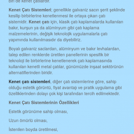
biri de kenet çatılardır.
iSTANBUL KENET ÇATI
Kenet Çatı Sistemleri
; genellikle galvaniz sacın şerit şeklinde
İZMİR KENET ÇATI
kesilip birbirlerine kenetlenmesi ile ortaya çıkan çatı
sistemidir.
Kenet çatı
için, klasik çatı kaplamalarda kullanılan
KARS KENET ÇATI
bakır, kurşun ya da alüminyum gibi çatı kaplama
KASTAMONU KENET ÇATI
malzemelerinin, değişik teknolojik uygulamalarla çatı
yapımında kullanılmasıdır da diyebiliriz.
KAYSERİ KENET ÇATI
Boyalı galvaniz saclardan, alüminyum ve bakır levhalardan,
KIRKLARELİ KENET ÇATI
talep edilen renklerde üretilen panellerinin spesifik bir
teknoloji ile birbirlerine kenetlenerek çatı kaplamasında
KIRŞEHİR KENET ÇATI
kullanılan kenetli metal çatılar, günümüzde inşaat sektörünün
alternatiflerinden biridir.
KOCAELİ KENET ÇATI
Kenet çatı sistemleri
, diğer çatı sistemlerine göre, sahip
KONYA KENET ÇATI
olduğu estetik görüntü, fiyat avantajı ve pratik uygulama gibi
özelliklerinden dolayı çok kişi tarafından tercih edilmektedir.
KÜTAHYA KENET ÇATI
Kenet Çatı Sistemlerinin Özellikleri
MALATYA KENET ÇATI
Estetik görünüme sahip olması,
MANİSA KENET ÇATI
Uzun ömürlü olması,
MANİSA KENET ÇATI
İstenilen boyda üretilmesi,