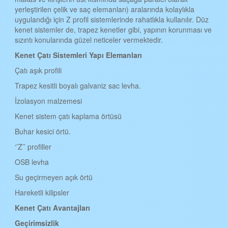
yerleştirilen çelik ve saç elemanları) aralarında kolaylıkla
BATMAN KENET ÇATI
uygulandığı için Z profil sistemlerinde rahatlıkla kullanılır. Düz
kenet sistemler de, trapez kenetler gibi, yapının korunması ve
ŞIRNAK KENET ÇATI
sızıntı konularında güzel neticeler vermektedir.
BARTIN KENET ÇATI
Kenet Çat
ı
Sistemleri Yap
ı
Elemanlar
ı
ARDAHAN KENET ÇATI
Çatı aşık profili
IĞDIR KENET ÇATI
Trapez kesitli boyalı galvaniz sac levha.
İzolasyon malzemesi
YALOVA KENET ÇATI
Kenet sistem çatı kaplama örtüsü
KARABÜK KENET ÇATI
Buhar kesici örtü.
KİLİS KENET ÇATI
‘’Z’’ profiller
OSMANİYE KENET ÇATI
OSB levha
DÜZCE KENET ÇATI
Su geçirmeyen açık örtü
Hareketli kilipsler
Kenet
Çatı
Avantajlar
ı
Geçirimsizlik