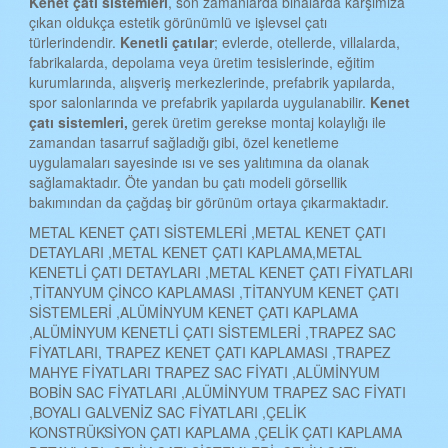
Kenet çatı sistemleri
, son zamanlarda binalarda karşımıza
çıkan oldukça estetik görünümlü ve işlevsel çatı
türlerindendir.
Kenetli çatılar
; evlerde, otellerde, villalarda,
fabrikalarda, depolama veya üretim tesislerinde, eğitim
kurumlarında, alışveriş merkezlerinde, prefabrik yapılarda,
spor salonlarında ve prefabrik yapılarda uygulanabilir.
Kenet
çatı sistemleri,
gerek üretim gerekse montaj kolaylığı ile
zamandan tasarruf sağladığı gibi, özel kenetleme
uygulamaları sayesinde ısı ve ses yalıtımına da olanak
sağlamaktadır. Öte yandan bu çatı modeli görsellik
bakımından da çağdaş bir görünüm ortaya çıkarmaktadır.
METAL KENET ÇATI SİSTEMLERİ ,METAL KENET ÇATI
DETAYLARI ,METAL KENET ÇATI KAPLAMA,METAL
KENETLİ ÇATI DETAYLARI ,METAL KENET ÇATI FİYATLARI
,TİTANYUM ÇİNCO KAPLAMASI ,TİTANYUM KENET ÇATI
SİSTEMLERİ ,ALÜMİNYUM KENET ÇATI KAPLAMA
,ALÜMİNYUM KENETLİ ÇATI SİSTEMLERİ ,TRAPEZ SAC
FİYATLARI, TRAPEZ KENET ÇATI KAPLAMASI ,TRAPEZ
MAHYE FİYATLARI TRAPEZ SAC FİYATI ,ALÜMİNYUM
BOBİN SAC FİYATLARI ,ALÜMİNYUM TRAPEZ SAC FİYATI
,BOYALI GALVENİZ SAC FİYATLARI ,ÇELİK
KONSTRÜKSİYON ÇATI KAPLAMA ,ÇELİK ÇATI KAPLAMA