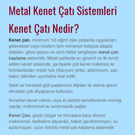
Metal Kenet Çatı Sistemleri
AYDIN KENET ÇATI
BALIKESİR KENET ÇATI
Kenet Çatı Nedir?
BİLECİK KENET ÇATI
BİNGÖL KENET ÇATI
Kenet çatı
,
minimum %5 eğimi olan çatılarda uygulanan,
geleneksel veya modern tüm mimariye kolayca adapte
BİTLİS KENET ÇATI
olabilen, göze çarpıcı ve canlı hatlar sergileyen
metal çatı
kaplama
sistemidir. Metal çatılarda en güvenli ve ilk tercih
BOLU KENET ÇATI
edilen kenet sistemde, şantiyede çatı kenet makinesi ile
formlandırılan metal rulo (titanyum çinko, alüminyum, sac,
BURDUR KENET ÇATI
bakır) istenilen uzunlukta imal edilir.
BURSA KENET ÇATI
Sabit ve hareketli gizli paslanmaz klipsler ile delme işlemi
olmadan çatı altyapısına tutturulur.
ÇANAKKALE KENET ÇATI
Kenarları kenet robotu veya el aletiyle kenetlenerek montajı
ÇANKIRI KENET ÇATI
yapılıp, mükemmel su sızdırmazlık sağlar.
ÇORUM KENET ÇATI
Kenet Çatı
, güçlü rüzgar ve fırtınalara karşı direnci
mükemmel, darbelere dayanıklı, bakım gerektirmeyen, su
DENİZLİ KENET ÇATI
sızdırmayan, uzun ömürlü metal çatı kaplama sistemidir.
DİYARBAKIR KENET ÇATI