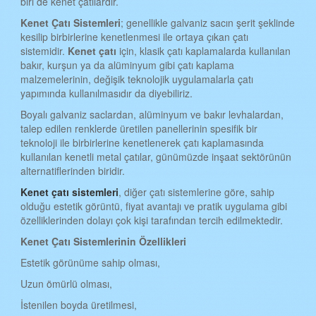
biri de kenet çatılardır.
iSTANBUL KENET ÇATI
Kenet Çatı Sistemleri
; genellikle galvaniz sacın şerit şeklinde
İZMİR KENET ÇATI
kesilip birbirlerine kenetlenmesi ile ortaya çıkan çatı
sistemidir.
Kenet çatı
için, klasik çatı kaplamalarda kullanılan
KARS KENET ÇATI
bakır, kurşun ya da alüminyum gibi çatı kaplama
KASTAMONU KENET ÇATI
malzemelerinin, değişik teknolojik uygulamalarla çatı
yapımında kullanılmasıdır da diyebiliriz.
KAYSERİ KENET ÇATI
Boyalı galvaniz saclardan, alüminyum ve bakır levhalardan,
KIRKLARELİ KENET ÇATI
talep edilen renklerde üretilen panellerinin spesifik bir
teknoloji ile birbirlerine kenetlenerek çatı kaplamasında
KIRŞEHİR KENET ÇATI
kullanılan kenetli metal çatılar, günümüzde inşaat sektörünün
alternatiflerinden biridir.
KOCAELİ KENET ÇATI
Kenet çatı sistemleri
, diğer çatı sistemlerine göre, sahip
KONYA KENET ÇATI
olduğu estetik görüntü, fiyat avantajı ve pratik uygulama gibi
özelliklerinden dolayı çok kişi tarafından tercih edilmektedir.
KÜTAHYA KENET ÇATI
Kenet Çatı Sistemlerinin Özellikleri
MALATYA KENET ÇATI
Estetik görünüme sahip olması,
MANİSA KENET ÇATI
Uzun ömürlü olması,
MANİSA KENET ÇATI
İstenilen boyda üretilmesi,