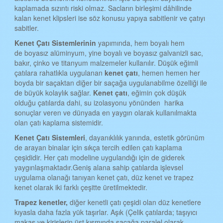
kaplamada sızıntı riski olmaz. Sacların birleşimi dâhilinde
TEKİRDAĞ KENET ÇATI
kalan kenet klipsleri ise söz konusu yapıya sabitlenir ve çatıyı
TOKAT KENET ÇATI
sabitler.
Kenet
Ç
atı
S
istemlerinin
yapımında, hem boyalı hem
TRABZON KENET ÇATI
de boyasız alüminyum, yine boyalı ve boyasız galvanizli sac,
ŞANLIURFA KENET ÇATI
bakır, çinko ve titanyum malzemeler kullanılır. Düşük eğimli
çatılara rahatlıkla uygulanan
kenet çatı
, hemen hemen her
TUNCELİ KENET ÇATI
boyda bir saçaktan diğer bir saçağa uygulanabilme özelliği ile
de büyük kolaylık sağlar.
Kenet çatı
, eğimin çok düşük
UŞAK KENET ÇATI
olduğu çatılarda dahi, su izolasyonu yönünden harika
sonuçlar veren ve dünyada en yaygın olarak kullanılmakta
VAN KENET ÇATI
olan çatı kaplama sistemidir.
YOZGAT KENET ÇATI
Kenet
Ç
atı
S
istemleri
, dayanıklılık yanında, estetik görünüm
de arayan binalar için sıkça tercih edilen çatı kaplama
ZONGULDAK KENET ÇATI
çeşididir. Her çatı modeline uygulandığı için de giderek
AKSARAY KENET ÇATI
yaygınlaşmaktadır.Geniş alana sahip çatılarda işlevsel
uygulama olanağı tanıyan kenet çatı, düz kenet ve trapez
BAYBURT KENET ÇATI
kenet olarak iki farklı çeşitte üretilmektedir.
KARAMAN KENET ÇATI
Trapez kenetler,
diğer kenetli çatı çeşidi olan düz kenetlere
kıyasla daha fazla yük taşırlar. Aşık (Çelik çatılarda; taşıyıcı
KIRIKKALE KENET ÇATI
makas ve kirişlerin üst kısmında saçağa paralel olarak