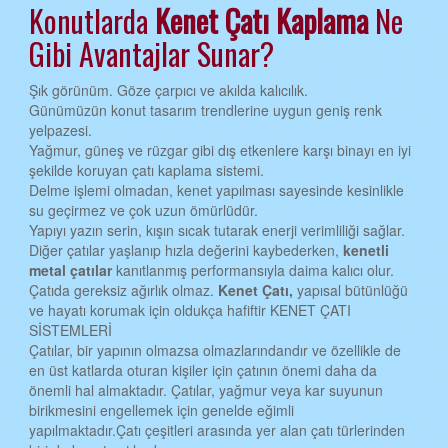
Konutlarda
Kenet Çatı
Kaplama
Ne
EDİRNE KENET ÇATI
Gibi Avantajlar Sunar?
ELAZIĞ KENET ÇATI
Şık görünüm. Göze çarpıcı ve akılda kalıcılık.
ERZİNCAN KENET ÇATI
Günümüzün konut tasarım trendlerine uygun geniş renk
yelpazesi.
ERZURUM KENET ÇATI
Yağmur, güneş ve rüzgar gibi dış etkenlere karşı binayı en iyi
şekilde koruyan çatı kaplama sistemi.
ESKİŞEHİR KENET ÇATI
Delme işlemi olmadan, kenet yapılması sayesinde kesinlikle
GAZİANTEP KENET ÇATI
su geçirmez ve çok uzun ömürlüdür.
Yapıyı yazın serin, kışın sıcak tutarak enerji verimliliği sağlar.
GİRESUN KENET ÇATI
Diğer çatılar yaşlanıp hızla değerini kaybederken,
kenetli
metal çatılar
kanıtlanmış performansıyla daima kalıcı olur.
GÜMÜŞHANE KENET ÇATI
Çatıda gereksiz ağırlık olmaz.
Kenet Çatı,
yapısal bütünlüğü
ve hayatı korumak için oldukça hafiftir KENET ÇATI
HAKKARİ KENET ÇATI
SİSTEMLERİ
HATAY KENET ÇATI
Çatılar, bir yapının olmazsa olmazlarındandır ve özellikle de
en üst katlarda oturan kişiler için çatının önemi daha da
ISPARTA KENET ÇATI
önemli hal almaktadır. Çatılar, yağmur veya kar suyunun
birikmesini engellemek için genelde eğimli
MERSİN KENET ÇATI
yapılmaktadır.Çatı çeşitleri arasında yer alan çatı türlerinden