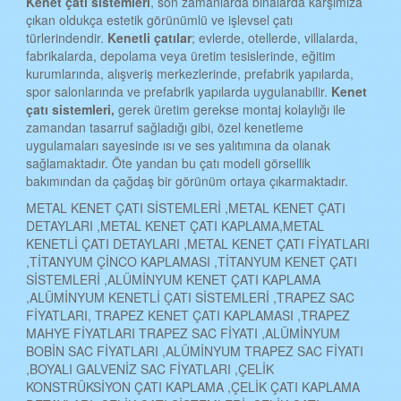
Kenet çatı sistemleri
, son zamanlarda binalarda karşımıza
çıkan oldukça estetik görünümlü ve işlevsel çatı
türlerindendir.
Kenetli çatılar
; evlerde, otellerde, villalarda,
fabrikalarda, depolama veya üretim tesislerinde, eğitim
kurumlarında, alışveriş merkezlerinde, prefabrik yapılarda,
spor salonlarında ve prefabrik yapılarda uygulanabilir.
Kenet
çatı sistemleri,
gerek üretim gerekse montaj kolaylığı ile
zamandan tasarruf sağladığı gibi, özel kenetleme
uygulamaları sayesinde ısı ve ses yalıtımına da olanak
sağlamaktadır. Öte yandan bu çatı modeli görsellik
bakımından da çağdaş bir görünüm ortaya çıkarmaktadır.
METAL KENET ÇATI SİSTEMLERİ ,METAL KENET ÇATI
DETAYLARI ,METAL KENET ÇATI KAPLAMA,METAL
KENETLİ ÇATI DETAYLARI ,METAL KENET ÇATI FİYATLARI
,TİTANYUM ÇİNCO KAPLAMASI ,TİTANYUM KENET ÇATI
SİSTEMLERİ ,ALÜMİNYUM KENET ÇATI KAPLAMA
,ALÜMİNYUM KENETLİ ÇATI SİSTEMLERİ ,TRAPEZ SAC
FİYATLARI, TRAPEZ KENET ÇATI KAPLAMASI ,TRAPEZ
MAHYE FİYATLARI TRAPEZ SAC FİYATI ,ALÜMİNYUM
BOBİN SAC FİYATLARI ,ALÜMİNYUM TRAPEZ SAC FİYATI
,BOYALI GALVENİZ SAC FİYATLARI ,ÇELİK
KONSTRÜKSİYON ÇATI KAPLAMA ,ÇELİK ÇATI KAPLAMA