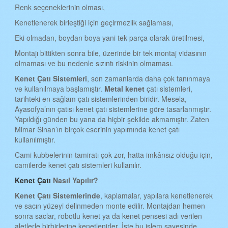
KAHRAMANMARAŞ KENET ÇATI
Renk seçeneklerinin olması,
Kenetlenerek birleştiği için geçirmezlik sağlaması,
MARDİN KENET ÇATI
Eki olmadan, boydan boya yani tek parça olarak üretilmesi,
MUĞLA KENET ÇATI
Montajı bittikten sonra bile, üzerinde bir tek montaj vidasının
MUŞ KENET ÇATI
olmaması ve bu nedenle sızıntı riskinin olmaması.
NEVŞEHİR KENET ÇATI
Kenet
Ç
atı
S
istemleri
, son zamanlarda daha çok tanınmaya
ve kullanılmaya başlamıştır.
Metal kenet
çatı sistemleri,
NİĞDE KENET ÇATI
tarihteki en sağlam çatı sistemlerinden biridir. Mesela,
Ayasofya’nın çatısı kenet çatı sistemlerine göre tasarlanmıştır.
ORDU KENET ÇATI
Yapıldığı günden bu yana da hiçbir şekilde akmamıştır. Zaten
Mimar Sinan’ın birçok eserinin yapımında kenet çatı
RİZE KENET ÇATI
kullanılmıştır.
SAKARYA KENET ÇATI
Cami kubbelerinin tamiratı çok zor, hatta imkânsız olduğu için,
camilerde kenet çatı sistemleri kullanılır.
SAMSUN KENET ÇATI
Kenet Çatı
Nasıl Yapılır?
SİİRT KENET ÇATI
Kenet
Ç
atı
S
istemlerinde
, kaplamalar, yapılara kenetlenerek
SİNOP KENET ÇATI
ve sacın yüzeyi delinmeden monte edilir. Montajdan hemen
sonra saclar, robotlu kenet ya da kenet pensesi adı verilen
SİVAS KENET ÇATI
aletlerle birbirlerine kenetlenirler. İşte bu işlem sayesinde