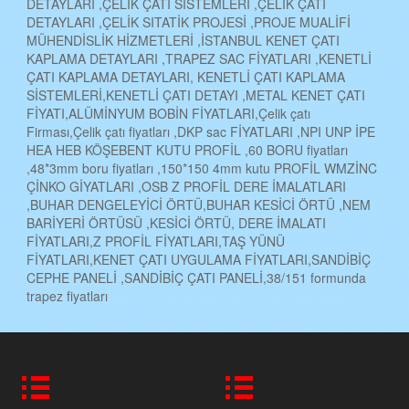
DETAYLARI ,ÇELİK ÇATI SİSTEMLERİ ,ÇELİK ÇATI
DETAYLARI ,ÇELİK SITATİK PROJESİ ,PROJE MUALİFİ
MÜHENDİSLİK HİZMETLERİ ,İSTANBUL KENET ÇATI
KAPLAMA DETAYLARI ,TRAPEZ SAC FİYATLARI ,KENETLİ
ÇATI KAPLAMA DETAYLARI, KENETLİ ÇATI KAPLAMA
SİSTEMLERİ,KENETLİ ÇATI DETAYI ,METAL KENET ÇATI
FİYATI,ALÜMİNYUM BOBİN FİYATLARI,Çelik çatı
Firması,Çelik çatı fiyatları ,DKP sac FİYATLARI ,NPI UNP İPE
HEA HEB KÖŞEBENT KUTU PROFİL ,60 BORU fiyatları
,48*3mm boru fiyatları ,150*150 4mm kutu PROFİL WMZİNC
ÇİNKO GİYATLARI ,OSB Z PROFİL DERE İMALATLARI
,BUHAR DENGELEYİCİ ÖRTÜ,BUHAR KESİCİ ÖRTÜ ,NEM
BARİYERİ ÖRTÜSÜ ,KESİCİ ÖRTÜ, DERE İMALATI
FİYATLARI,Z PROFİL FİYATLARI,TAŞ YÜNÜ
FİYATLARI,KENET ÇATI UYGULAMA FİYATLARI,SANDİBİÇ
CEPHE PANELİ ,SANDİBİÇ ÇATI PANELİ,38/151 formunda
trapez fiyatları