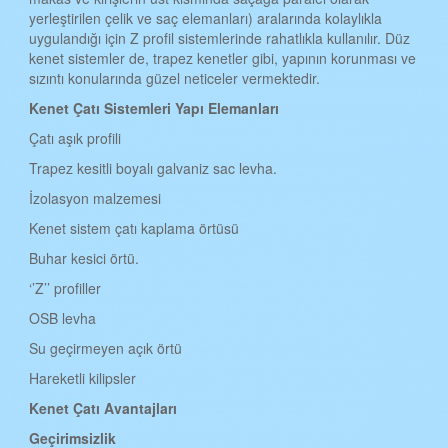
yerleştirilen çelik ve saç elemanları) aralarında kolaylıkla
BATMAN KENET ÇATI
uygulandığı için Z profil sistemlerinde rahatlıkla kullanılır. Düz
kenet sistemler de, trapez kenetler gibi, yapının korunması ve
ŞIRNAK KENET ÇATI
sızıntı konularında güzel neticeler vermektedir.
BARTIN KENET ÇATI
Kenet Çat
ı
Sistemleri Yap
ı
Elemanlar
ı
ARDAHAN KENET ÇATI
Çatı aşık profili
IĞDIR KENET ÇATI
Trapez kesitli boyalı galvaniz sac levha.
İzolasyon malzemesi
YALOVA KENET ÇATI
Kenet sistem çatı kaplama örtüsü
KARABÜK KENET ÇATI
Buhar kesici örtü.
KİLİS KENET ÇATI
‘’Z’’ profiller
OSMANİYE KENET ÇATI
OSB levha
DÜZCE KENET ÇATI
Su geçirmeyen açık örtü
Hareketli kilipsler
Kenet
Çatı
Avantajlar
ı
Geçirimsizlik