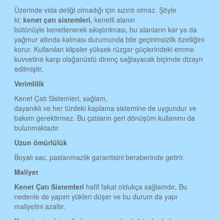
Üzerinde vida deliği olmadığı için sızıntı olmaz. Şöyle
ki;
kenet çat
ı
sistemleri,
kenetli alanın
bütünüyle kenetlenerek sıkıştırılması, bu alanların kar ya da
yağmur altında kalması durumunda bile geçirimsizlik özelliğini
korur. Kullanılan klipsler yüksek rüzgar güçlerindeki emme
kuvvetine karşı olağanüstü direnç sağlayacak biçimde dizayn
edilmiştir.
Verimlilik
Kenet Çatı Sistemleri, sağlam,
dayanıklı ve her türdeki kaplama sistemine de uygundur ve
bakıım gerektirmez. Bu çatıların geri dönüşüm kullanımı da
bulunmaktadır.
Uzun ömürlülük
Boyalı sac, paslanmazlık garantisini beraberinde getirir.
Maliyet
Kenet Çat
ı
Sistemleri
hafif fakat oldukça sağlamdır
.
Bu
nedenle de yapım yükleri düşer ve bu durum da yapı
maliyetini azaltır.