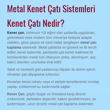
Metal Kenet Çatı Sistemleri
AYDIN KENET ÇATI
BALIKESİR KENET ÇATI
Kenet Çatı Nedir?
BİLECİK KENET ÇATI
BİNGÖL KENET ÇATI
Kenet çatı
,
minimum %5 eğimi olan çatılarda uygulanan,
geleneksel veya modern tüm mimariye kolayca adapte
BİTLİS KENET ÇATI
olabilen, göze çarpıcı ve canlı hatlar sergileyen
metal çatı
kaplama
sistemidir. Metal çatılarda en güvenli ve ilk tercih
BOLU KENET ÇATI
edilen kenet sistemde, şantiyede çatı kenet makinesi ile
formlandırılan metal rulo (titanyum çinko, alüminyum, sac,
BURDUR KENET ÇATI
bakır) istenilen uzunlukta imal edilir.
BURSA KENET ÇATI
Sabit ve hareketli gizli paslanmaz klipsler ile delme işlemi
olmadan çatı altyapısına tutturulur.
ÇANAKKALE KENET ÇATI
Kenarları kenet robotu veya el aletiyle kenetlenerek montajı
ÇANKIRI KENET ÇATI
yapılıp, mükemmel su sızdırmazlık sağlar.
ÇORUM KENET ÇATI
Kenet Çatı
, güçlü rüzgar ve fırtınalara karşı direnci
mükemmel, darbelere dayanıklı, bakım gerektirmeyen, su
DENİZLİ KENET ÇATI
sızdırmayan, uzun ömürlü metal çatı kaplama sistemidir.
DİYARBAKIR KENET ÇATI