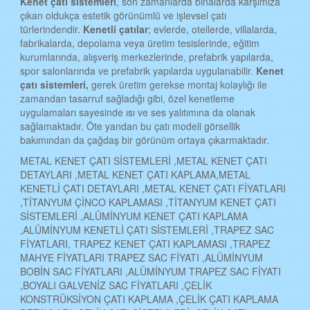
Kenet çatı sistemleri
, son zamanlarda binalarda karşımıza
çıkan oldukça estetik görünümlü ve işlevsel çatı
türlerindendir.
Kenetli çatılar
; evlerde, otellerde, villalarda,
fabrikalarda, depolama veya üretim tesislerinde, eğitim
kurumlarında, alışveriş merkezlerinde, prefabrik yapılarda,
spor salonlarında ve prefabrik yapılarda uygulanabilir.
Kenet
çatı sistemleri,
gerek üretim gerekse montaj kolaylığı ile
zamandan tasarruf sağladığı gibi, özel kenetleme
uygulamaları sayesinde ısı ve ses yalıtımına da olanak
sağlamaktadır. Öte yandan bu çatı modeli görsellik
bakımından da çağdaş bir görünüm ortaya çıkarmaktadır.
METAL KENET ÇATI SİSTEMLERİ ,METAL KENET ÇATI
DETAYLARI ,METAL KENET ÇATI KAPLAMA,METAL
KENETLİ ÇATI DETAYLARI ,METAL KENET ÇATI FİYATLARI
,TİTANYUM ÇİNCO KAPLAMASI ,TİTANYUM KENET ÇATI
SİSTEMLERİ ,ALÜMİNYUM KENET ÇATI KAPLAMA
,ALÜMİNYUM KENETLİ ÇATI SİSTEMLERİ ,TRAPEZ SAC
FİYATLARI, TRAPEZ KENET ÇATI KAPLAMASI ,TRAPEZ
MAHYE FİYATLARI TRAPEZ SAC FİYATI ,ALÜMİNYUM
BOBİN SAC FİYATLARI ,ALÜMİNYUM TRAPEZ SAC FİYATI
,BOYALI GALVENİZ SAC FİYATLARI ,ÇELİK
KONSTRÜKSİYON ÇATI KAPLAMA ,ÇELİK ÇATI KAPLAMA