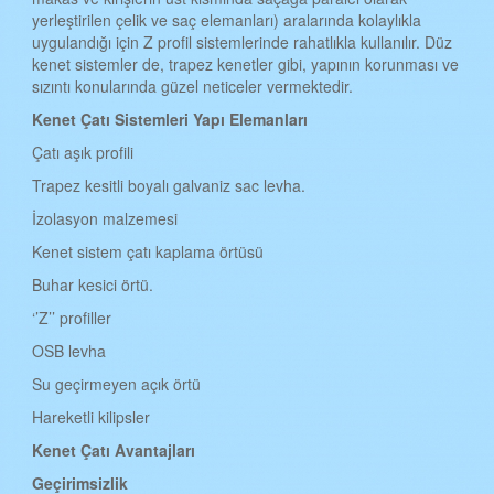
yerleştirilen çelik ve saç elemanları) aralarında kolaylıkla
BATMAN KENET ÇATI
uygulandığı için Z profil sistemlerinde rahatlıkla kullanılır. Düz
kenet sistemler de, trapez kenetler gibi, yapının korunması ve
ŞIRNAK KENET ÇATI
sızıntı konularında güzel neticeler vermektedir.
BARTIN KENET ÇATI
Kenet Çat
ı
Sistemleri Yap
ı
Elemanlar
ı
ARDAHAN KENET ÇATI
Çatı aşık profili
IĞDIR KENET ÇATI
Trapez kesitli boyalı galvaniz sac levha.
İzolasyon malzemesi
YALOVA KENET ÇATI
Kenet sistem çatı kaplama örtüsü
KARABÜK KENET ÇATI
Buhar kesici örtü.
KİLİS KENET ÇATI
‘’Z’’ profiller
OSMANİYE KENET ÇATI
OSB levha
DÜZCE KENET ÇATI
Su geçirmeyen açık örtü
Hareketli kilipsler
Kenet
Çatı
Avantajlar
ı
Geçirimsizlik