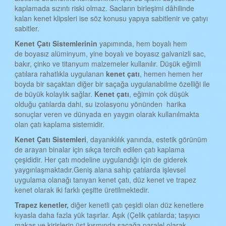
kaplamada sızıntı riski olmaz. Sacların birleşimi dâhilinde
TEKİRDAĞ KENET ÇATI
kalan kenet klipsleri ise söz konusu yapıya sabitlenir ve çatıyı
TOKAT KENET ÇATI
sabitler.
Kenet
Ç
atı
S
istemlerinin
yapımında, hem boyalı hem
TRABZON KENET ÇATI
de boyasız alüminyum, yine boyalı ve boyasız galvanizli sac,
ŞANLIURFA KENET ÇATI
bakır, çinko ve titanyum malzemeler kullanılır. Düşük eğimli
çatılara rahatlıkla uygulanan
kenet çatı
, hemen hemen her
TUNCELİ KENET ÇATI
boyda bir saçaktan diğer bir saçağa uygulanabilme özelliği ile
de büyük kolaylık sağlar.
Kenet çatı
, eğimin çok düşük
UŞAK KENET ÇATI
olduğu çatılarda dahi, su izolasyonu yönünden harika
sonuçlar veren ve dünyada en yaygın olarak kullanılmakta
VAN KENET ÇATI
olan çatı kaplama sistemidir.
YOZGAT KENET ÇATI
Kenet
Ç
atı
S
istemleri
, dayanıklılık yanında, estetik görünüm
de arayan binalar için sıkça tercih edilen çatı kaplama
ZONGULDAK KENET ÇATI
çeşididir. Her çatı modeline uygulandığı için de giderek
AKSARAY KENET ÇATI
yaygınlaşmaktadır.Geniş alana sahip çatılarda işlevsel
uygulama olanağı tanıyan kenet çatı, düz kenet ve trapez
BAYBURT KENET ÇATI
kenet olarak iki farklı çeşitte üretilmektedir.
KARAMAN KENET ÇATI
Trapez kenetler,
diğer kenetli çatı çeşidi olan düz kenetlere
kıyasla daha fazla yük taşırlar. Aşık (Çelik çatılarda; taşıyıcı
KIRIKKALE KENET ÇATI
makas ve kirişlerin üst kısmında saçağa paralel olarak