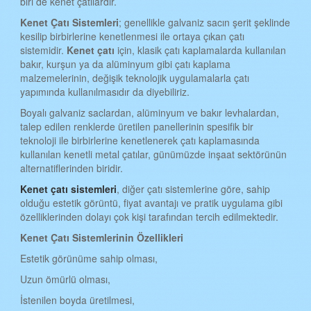
biri de kenet çatılardır.
iSTANBUL KENET ÇATI
Kenet Çatı Sistemleri
; genellikle galvaniz sacın şerit şeklinde
İZMİR KENET ÇATI
kesilip birbirlerine kenetlenmesi ile ortaya çıkan çatı
sistemidir.
Kenet çatı
için, klasik çatı kaplamalarda kullanılan
KARS KENET ÇATI
bakır, kurşun ya da alüminyum gibi çatı kaplama
KASTAMONU KENET ÇATI
malzemelerinin, değişik teknolojik uygulamalarla çatı
yapımında kullanılmasıdır da diyebiliriz.
KAYSERİ KENET ÇATI
Boyalı galvaniz saclardan, alüminyum ve bakır levhalardan,
KIRKLARELİ KENET ÇATI
talep edilen renklerde üretilen panellerinin spesifik bir
teknoloji ile birbirlerine kenetlenerek çatı kaplamasında
KIRŞEHİR KENET ÇATI
kullanılan kenetli metal çatılar, günümüzde inşaat sektörünün
alternatiflerinden biridir.
KOCAELİ KENET ÇATI
Kenet çatı sistemleri
, diğer çatı sistemlerine göre, sahip
KONYA KENET ÇATI
olduğu estetik görüntü, fiyat avantajı ve pratik uygulama gibi
özelliklerinden dolayı çok kişi tarafından tercih edilmektedir.
KÜTAHYA KENET ÇATI
Kenet Çatı Sistemlerinin Özellikleri
MALATYA KENET ÇATI
Estetik görünüme sahip olması,
MANİSA KENET ÇATI
Uzun ömürlü olması,
MANİSA KENET ÇATI
İstenilen boyda üretilmesi,