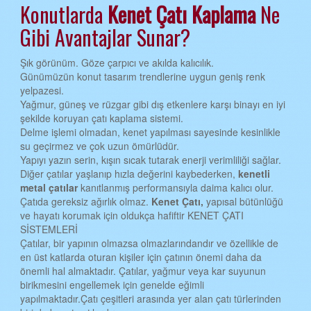
Konutlarda
Kenet Çatı
Kaplama
Ne
EDİRNE KENET ÇATI
Gibi Avantajlar Sunar?
ELAZIĞ KENET ÇATI
Şık görünüm. Göze çarpıcı ve akılda kalıcılık.
ERZİNCAN KENET ÇATI
Günümüzün konut tasarım trendlerine uygun geniş renk
yelpazesi.
ERZURUM KENET ÇATI
Yağmur, güneş ve rüzgar gibi dış etkenlere karşı binayı en iyi
şekilde koruyan çatı kaplama sistemi.
ESKİŞEHİR KENET ÇATI
Delme işlemi olmadan, kenet yapılması sayesinde kesinlikle
GAZİANTEP KENET ÇATI
su geçirmez ve çok uzun ömürlüdür.
Yapıyı yazın serin, kışın sıcak tutarak enerji verimliliği sağlar.
GİRESUN KENET ÇATI
Diğer çatılar yaşlanıp hızla değerini kaybederken,
kenetli
metal çatılar
kanıtlanmış performansıyla daima kalıcı olur.
GÜMÜŞHANE KENET ÇATI
Çatıda gereksiz ağırlık olmaz.
Kenet Çatı,
yapısal bütünlüğü
ve hayatı korumak için oldukça hafiftir KENET ÇATI
HAKKARİ KENET ÇATI
SİSTEMLERİ
HATAY KENET ÇATI
Çatılar, bir yapının olmazsa olmazlarındandır ve özellikle de
en üst katlarda oturan kişiler için çatının önemi daha da
ISPARTA KENET ÇATI
önemli hal almaktadır. Çatılar, yağmur veya kar suyunun
birikmesini engellemek için genelde eğimli
MERSİN KENET ÇATI
yapılmaktadır.Çatı çeşitleri arasında yer alan çatı türlerinden