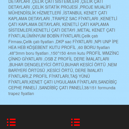
DETAYLARI ,ÇELİK ÇATI SİSTEMLERİ ,ÇELİK ÇATI
DETAYLARI ,ÇELİK SITATİK PROJESİ ,PROJE MUALİFİ
MÜHENDİSLİK HİZMETLERİ ,İSTANBUL KENET ÇATI
KAPLAMA DETAYLARI ,TRAPEZ SAC FİYATLARI ,KENETLİ
ÇATI KAPLAMA DETAYLARI, KENETLİ ÇATI KAPLAMA
SİSTEMLERİ,KENETLİ ÇATI DETAYI ,METAL KENET ÇATI
FİYATI,ALÜMİNYUM BOBİN FİYATLARI,Çelik çatı
Firması,Çelik çatı fiyatları ,DKP sac FİYATLARI ,NPI UNP İPE
HEA HEB KÖŞEBENT KUTU PROFİL ,60 BORU fiyatları
,48*3mm boru fiyatları ,150*150 4mm kutu PROFİL WMZİNC
ÇİNKO GİYATLARI ,OSB Z PROFİL DERE İMALATLARI
,BUHAR DENGELEYİCİ ÖRTÜ,BUHAR KESİCİ ÖRTÜ ,NEM
BARİYERİ ÖRTÜSÜ ,KESİCİ ÖRTÜ, DERE İMALATI
FİYATLARI,Z PROFİL FİYATLARI,TAŞ YÜNÜ
FİYATLARI,KENET ÇATI UYGULAMA FİYATLARI,SANDİBİÇ
CEPHE PANELİ ,SANDİBİÇ ÇATI PANELİ,38/151 formunda
trapez fiyatları