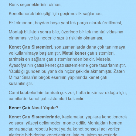
KAHRAMANMARAŞ KENET ÇATI
Renk seçeneklerinin olması,
Kenetlenerek birleştiği için geçirmezlik sağlaması,
MARDİN KENET ÇATI
Eki olmadan, boydan boya yani tek parça olarak üretilmesi,
MUĞLA KENET ÇATI
Montajı bittikten sonra bile, üzerinde bir tek montaj vidasının
MUŞ KENET ÇATI
olmaması ve bu nedenle sızıntı riskinin olmaması.
NEVŞEHİR KENET ÇATI
Kenet
Ç
atı
S
istemleri
, son zamanlarda daha çok tanınmaya
ve kullanılmaya başlamıştır.
Metal kenet
çatı sistemleri,
NİĞDE KENET ÇATI
tarihteki en sağlam çatı sistemlerinden biridir. Mesela,
Ayasofya’nın çatısı kenet çatı sistemlerine göre tasarlanmıştır.
ORDU KENET ÇATI
Yapıldığı günden bu yana da hiçbir şekilde akmamıştır. Zaten
Mimar Sinan’ın birçok eserinin yapımında kenet çatı
RİZE KENET ÇATI
kullanılmıştır.
SAKARYA KENET ÇATI
Cami kubbelerinin tamiratı çok zor, hatta imkânsız olduğu için,
camilerde kenet çatı sistemleri kullanılır.
SAMSUN KENET ÇATI
Kenet Çatı
Nasıl Yapılır?
SİİRT KENET ÇATI
Kenet
Ç
atı
S
istemlerinde
, kaplamalar, yapılara kenetlenerek
SİNOP KENET ÇATI
ve sacın yüzeyi delinmeden monte edilir. Montajdan hemen
sonra saclar, robotlu kenet ya da kenet pensesi adı verilen
SİVAS KENET ÇATI
aletlerle birbirlerine kenetlenirler. İşte bu işlem sayesinde