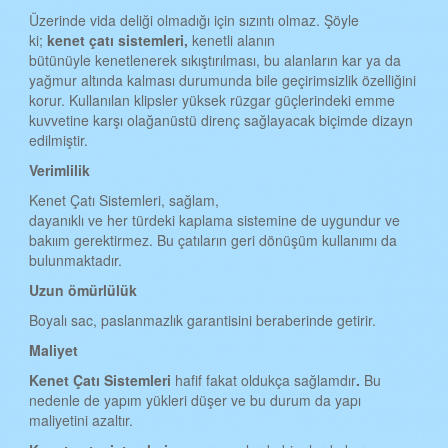
Üzerinde vida deliği olmadığı için sızıntı olmaz. Şöyle
ki;
kenet çat
ı
sistemleri,
kenetli alanın
bütünüyle kenetlenerek sıkıştırılması, bu alanların kar ya da
yağmur altında kalması durumunda bile geçirimsizlik özelliğini
korur. Kullanılan klipsler yüksek rüzgar güçlerindeki emme
kuvvetine karşı olağanüstü direnç sağlayacak biçimde dizayn
edilmiştir.
Verimlilik
Kenet Çatı Sistemleri, sağlam,
dayanıklı ve her türdeki kaplama sistemine de uygundur ve
bakıım gerektirmez. Bu çatıların geri dönüşüm kullanımı da
bulunmaktadır.
Uzun ömürlülük
Boyalı sac, paslanmazlık garantisini beraberinde getirir.
Maliyet
Kenet Çat
ı
Sistemleri
hafif fakat oldukça sağlamdır
.
Bu
nedenle de yapım yükleri düşer ve bu durum da yapı
maliyetini azaltır.