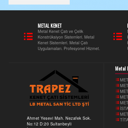
METAL KENET
Metal Kenet Çatı ve Çelik
Konstrüksiyon Sistemleri. Metal
Kenet Sistemleri. Metal Çatı
Uygulamaları. Profesyonel Hizmet.
Metal 
MET
MET
MET
MET
MET
İST
MET
Ahmet Yesevi Mah. Nezafek Sok.
TİT
No:12 D:20 Sultanbeyli