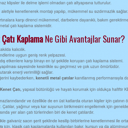
maz klipsler ile delme işlemi olmadan çatı altyapısına tutturulur.
 aletiyle kenetlenerek montajı yapılıp, mükemmel su sızdırmazlık sağlar
fırtınalara karşı direnci mükemmel, darbelere dayanıklı, bakım gerektirm
etal çatı kaplama sistemidir.
 Çatı
Kaplama
Ne Gibi Avantajlar Sunar?
kılda kalıcılık.
dlerine uygun geniş renk yelpazesi.
ış etkenlere karşı binayı en iyi şekilde koruyan çatı kaplama sistemi.
yapılması sayesinde kesinlikle su geçirmez ve çok uzun ömürlüdür.
utarak enerji verimliliği sağlar.
eğerini kaybederken,
kenetli metal çatılar
kanıtlanmış performansıyla d
Kenet Çatı,
yapısal bütünlüğü ve hayatı korumak için oldukça hafiftir
mazlarındandır ve özellikle de en üst katlarda oturan kişiler için çatının
. Çatılar, yağmur veya kar suyunun birikmesini engellemek için genelde
sında yer alan çatı türlerinden biri de kenet çatılardır.
ikle galvaniz sacın şerit şeklinde kesilip birbirlerine kenetlenmesi ile ort
tı
için, klasik çatı kaplamalarda kullanılan bakır, kurşun ya da alüminyu