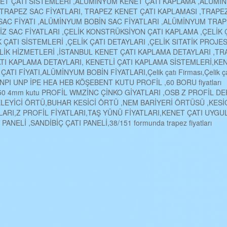
ET ÇATI SİSTEMLERİ ,ALÜMİNYUM KENET ÇATI KAPLAMA ,ALÜMİ
,TRAPEZ SAC FİYATLARI, TRAPEZ KENET ÇATI KAPLAMASI ,TRAPE
SAC FİYATI ,ALÜMİNYUM BOBİN SAC FİYATLARI ,ALÜMİNYUM TRA
NİZ SAC FİYATLARI ,ÇELİK KONSTRÜKSİYON ÇATI KAPLAMA ,ÇELİK 
ÇATI SİSTEMLERİ ,ÇELİK ÇATI DETAYLARI ,ÇELİK SITATİK PROJES
LİK HİZMETLERİ ,İSTANBUL KENET ÇATI KAPLAMA DETAYLARI ,TR
ATI KAPLAMA DETAYLARI, KENETLİ ÇATI KAPLAMA SİSTEMLERİ,KE
ATI FİYATI,ALÜMİNYUM BOBİN FİYATLARI,Çelik çatı Firması,Çelik ça
RI ,NPI UNP İPE HEA HEB KÖŞEBENT KUTU PROFİL ,60 BORU fiyatları
50*150 4mm kutu PROFİL WMZİNC ÇİNKO GİYATLARI ,OSB Z PROFİL D
LEYİCİ ÖRTÜ,BUHAR KESİCİ ÖRTÜ ,NEM BARİYERİ ÖRTÜSÜ ,KESİ
LARI,Z PROFİL FİYATLARI,TAŞ YÜNÜ FİYATLARI,KENET ÇATI UYG
ANELİ ,SANDİBİÇ ÇATI PANELİ,38/151 formunda trapez fiyatları