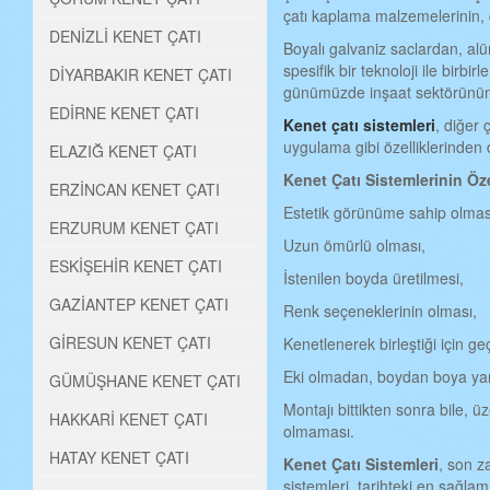
çatı kaplama malzemelerinin, d
DENİZLİ KENET ÇATI
Boyalı galvaniz saclardan, alü
spesifik bir teknoloji ile birbi
DİYARBAKIR KENET ÇATI
günümüzde inşaat sektörünün al
EDİRNE KENET ÇATI
Kenet çatı sistemleri
, diğer 
uygulama gibi özelliklerinden d
ELAZIĞ KENET ÇATI
Kenet Çatı Sistemlerinin Öze
ERZİNCAN KENET ÇATI
Estetik görünüme sahip olmas
ERZURUM KENET ÇATI
Uzun ömürlü olması,
ESKİŞEHİR KENET ÇATI
İstenilen boyda üretilmesi,
GAZİANTEP KENET ÇATI
Renk seçeneklerinin olması,
GİRESUN KENET ÇATI
Kenetlenerek birleştiği için g
Eki olmadan, boydan boya yani
GÜMÜŞHANE KENET ÇATI
Montajı bittikten sonra bile, ü
HAKKARİ KENET ÇATI
olmaması.
HATAY KENET ÇATI
Kenet
Ç
atı
S
istemleri
, son z
sistemleri, tarihteki en sağlam