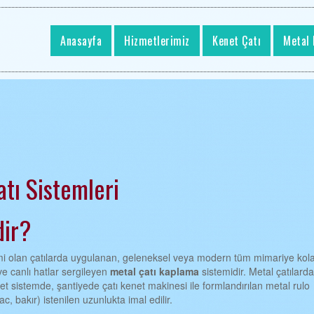
Anasayfa
Hizmetlerimiz
Kenet Çatı
Metal 
tı Sistemleri
dir?
 olan çatılarda uygulanan, geleneksel veya modern tüm mimariye kol
ve canlı hatlar sergileyen
metal çatı kaplama
sistemidir. Metal çatılard
net sistemde, şantiyede çatı kenet makinesi ile formlandırılan metal rulo
, bakır) istenilen uzunlukta imal edilir.