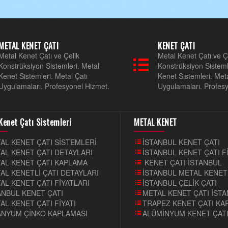
METAL KENET ÇATI
KENET ÇATI
Metal Kenet Çatı ve Çelik
Metal Kenet Çatı ve Ç
Konstrüksiyon Sistemleri. Metal
Konstrüksiyon Sisteml
Kenet Sistemleri. Metal Çatı
Kenet Sistemleri. Meta
Uygulamaları. Profesyonel Hizmet.
Uygulamaları. Profes
Kenet Çatı Sistemleri
METAL KENET
AL KENET ÇATI SİSTEMLERİ
İSTANBUL KENET ÇATI
AL KENET ÇATI DETAYLARI
İSTANBUL KENET ÇATI F
AL KENET ÇATI KAPLAMA
KENET ÇATI İSTANBUL
AL KENETLİ ÇATI DETAYLARI
İSTANBUL METAL KENET
AL KENET ÇATI FİYATLARI
İSTANBUL ÇELİK ÇATI
ANBUL KENET ÇATI
METAL KENET ÇATI İST
AL KENET ÇATI FİYATI
TRAPEZ KENET ÇATI KA
ANYUM ÇİNKO KAPLAMASI
ALÜMİNYUM KENET ÇAT