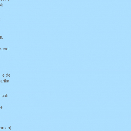
ok
r.
r.
 kenet
ile de
arika
 çatı
te
k
anları)