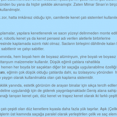
 günden bu yana da hiçbir şekilde akmamıştır. Zaten Mimar Sinan’ın birç
ullanılmıştır.
zor, hatta imkânsız olduğu için, camilerde kenet çatı sistemleri kullanılı
aplamalar, yapılara kenetlenerek ve sacın yüzeyi delinmeden monte edili
robotlu kenet ya da kenet pensesi adı verilen aletlerle birbirlerine
yesinde kaplamada sızıntı riski olmaz. Sacların birleşimi dâhilinde kalan
sabitlenir ve çatıyı sabitler.
ımında, hem boyalı hem de boyasız alüminyum, yine boyalı ve boyasız
 titanyum malzemeler kullanılır. Düşük eğimli çatılara rahatlıkla
hemen her boyda bir saçaktan diğer bir saçağa uygulanabilme özelliği 
atı
, eğimin çok düşük olduğu çatılarda dahi, su izolasyonu yönünden h
yaygın olarak kullanılmakta olan çatı kaplama sistemidir.
ıklılık yanında, estetik görünüm de arayan binalar için sıkça tercih edilen
odeline uygulandığı için de giderek yaygınlaşmaktadır.Geniş alana sahip
nağı tanıyan kenet çatı, düz kenet ve trapez kenet olarak iki farklı çeşit
 çatı çeşidi olan düz kenetlere kıyasla daha fazla yük taşırlar. Aşık (Çeli
rişlerin üst kısmında saçağa paralel olarak yerleştirilen çelik ve saç elem