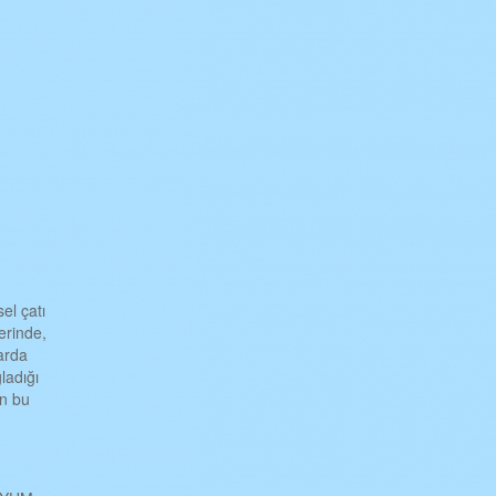
m
el çatı
erinde,
larda
ladığı
an bu