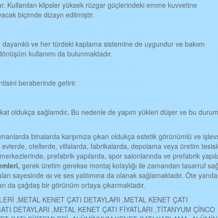
orur. Kullanılan klipsler yüksek rüzgar güçlerindeki emme kuvvetine
acak biçimde dizayn edilmiştir.
, dayanıklı ve her türdeki kaplama sistemine de uygundur ve bakıım
i dönüşüm kullanımı da bulunmaktadır.
tisini beraberinde getirir.
fakat oldukça sağlamdır
.
Bu nedenle de yapım yükleri düşer ve bu duru
amanlarda binalarda karşımıza çıkan oldukça estetik görünümlü ve işlevs
; evlerde, otellerde, villalarda, fabrikalarda, depolama veya üretim tesisl
 merkezlerinde, prefabrik yapılarda, spor salonlarında ve prefabrik yapı
emleri,
gerek üretim gerekse montaj kolaylığı ile zamandan tasarruf sağ
ları sayesinde ısı ve ses yalıtımına da olanak sağlamaktadır. Öte yand
dan da çağdaş bir görünüm ortaya çıkarmaktadır.
LERİ ,METAL KENET ÇATI DETAYLARI ,METAL KENET ÇATI
ATI DETAYLARI ,METAL KENET ÇATI FİYATLARI ,TİTANYUM ÇİNCO