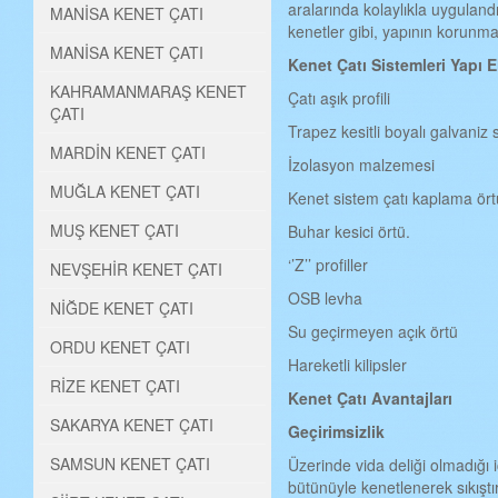
aralarında kolaylıkla uygulandığ
MANİSA KENET ÇATI
kenetler gibi, yapının korunma
MANİSA KENET ÇATI
Kenet Çat
ı
Sistemleri Yap
ı
E
KAHRAMANMARAŞ KENET
Çatı aşık profili
ÇATI
Trapez kesitli boyalı galvaniz 
MARDİN KENET ÇATI
İzolasyon malzemesi
MUĞLA KENET ÇATI
Kenet sistem çatı kaplama ör
MUŞ KENET ÇATI
Buhar kesici örtü.
‘’Z’’ profiller
NEVŞEHİR KENET ÇATI
OSB levha
NİĞDE KENET ÇATI
Su geçirmeyen açık örtü
ORDU KENET ÇATI
Hareketli kilipsler
RİZE KENET ÇATI
Kenet
Çatı
Avantajlar
ı
SAKARYA KENET ÇATI
Geçirimsizlik
SAMSUN KENET ÇATI
Üzerinde vida deliği olmadığı i
bütünüyle kenetlenerek sıkışt