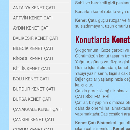
Sabit ve hareketli gizli paslan
ANTALYA KENET ÇATI
Kenarları kenet robotu veya el
ARTVİN KENET ÇATI
Kenet Çatı
, güçlü rüzgar ve 
su sızdırmayan, uzun ömürlü m
AYDIN KENET ÇATI
Konutlarda
Kenet
BALIKESİR KENET ÇATI
BİLECİK KENET ÇATI
Şık görünüm. Göze çarpıcı ve a
Günümüzün konut tasarım tren
BİNGÖL KENET ÇATI
Yağmur, güneş ve rüzgar gibi d
Delme işlemi olmadan, kenet 
BİTLİS KENET ÇATI
Yapıyı yazın serin, kışın sıcak t
BOLU KENET ÇATI
Diğer çatılar yaşlanıp hızla d
kalıcı olur.
BURDUR KENET ÇATI
Çatıda gereksiz ağırlık olmaz.
ÇATI SİSTEMLERİ
BURSA KENET ÇATI
Çatılar, bir yapının olmazsa ol
daha da önemli hal almaktadır
ÇANAKKALE KENET ÇATI
yapılmaktadır.Çatı çeşitleri ara
ÇANKIRI KENET ÇATI
Kenet Çatı Sistemleri
; genell
çıkan çatı sistemidir.
Kenet ça
ÇORUM KENET ÇATI