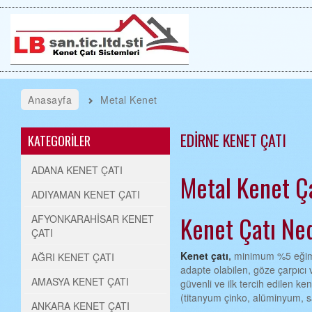
Anasayfa
Metal Kenet
EDİRNE KENET ÇATI
KATEGORİLER
ADANA KENET ÇATI
Metal Kenet Ça
ADIYAMAN KENET ÇATI
Kenet Çatı Ne
AFYONKARAHİSAR KENET
ÇATI
Kenet çatı
,
minimum %5 eğimi
AĞRI KENET ÇATI
adapte olabilen, göze çarpıcı 
AMASYA KENET ÇATI
güvenli ve ilk tercih edilen ke
(titanyum çinko, alüminyum, sac
ANKARA KENET ÇATI