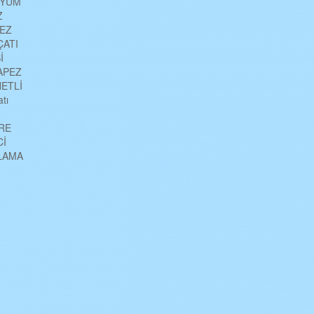
NYUM
Z
PEZ
ÇATI
İ
APEZ
NETLİ
tı
ERE
Cİ
ULAMA