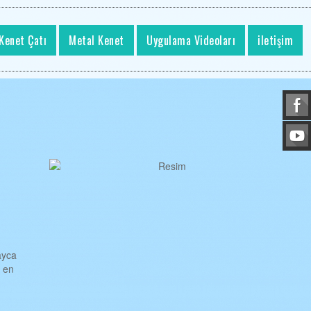
Kenet Çatı
Metal Kenet
Uygulama Videoları
iletişim
ayca
a en