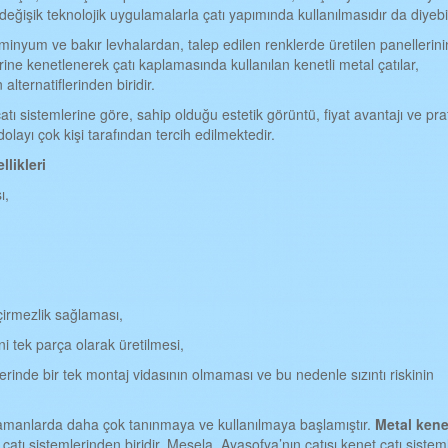
eğişik teknolojik uygulamalarla çatı yapımında kullanılmasıdır da diyebil
minyum ve bakır levhalardan, talep edilen renklerde üretilen panellerini
rlerine kenetlenerek çatı kaplamasında kullanılan kenetli metal çatılar,
ternatiflerinden biridir.
çatı sistemlerine göre, sahip olduğu estetik görüntü, fiyat avantajı ve pra
olayı çok kişi tarafından tercih edilmektedir.
llikleri
ı,
eçirmezlik sağlaması,
 tek parça olarak üretilmesi,
zerinde bir tek montaj vidasının olmaması ve bu nedenle sızıntı riskinin
amanlarda daha çok tanınmaya ve kullanılmaya başlamıştır.
Metal ken
 çatı sistemlerinden biridir. Mesela, Ayasofya’nın çatısı kenet çatı sistem