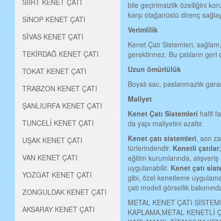
SİİRT KENET ÇATI
bile geçirimsizlik özelliğini k
karşı olağanüstü direnç sağlay
SİNOP KENET ÇATI
Verimlilik
SİVAS KENET ÇATI
Kenet Çatı Sistemleri, sağlam
TEKİRDAĞ KENET ÇATI
gerektirmez. Bu çatıların ger
Uzun ömürlülük
TOKAT KENET ÇATI
Boyalı sac, paslanmazlık garan
TRABZON KENET ÇATI
Maliyet
ŞANLIURFA KENET ÇATI
Kenet Çat
ı
Sistemleri
hafif 
TUNCELİ KENET ÇATI
da yapı maliyetini azaltır.
Kenet çatı sistemleri
, son z
UŞAK KENET ÇATI
türlerindendir.
Kenetli çatılar
VAN KENET ÇATI
eğitim kurumlarında, alışveriş
uygulanabilir.
Kenet çatı sist
YOZGAT KENET ÇATI
gibi, özel kenetleme uygulama
çatı modeli görsellik bakımın
ZONGULDAK KENET ÇATI
METAL KENET ÇATI SİSTEM
AKSARAY KENET ÇATI
KAPLAMA,METAL KENETLİ Ç