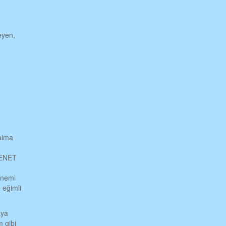
.
eyen,
aima
 KENET
 önemi
 eğimli
aya
m gibi