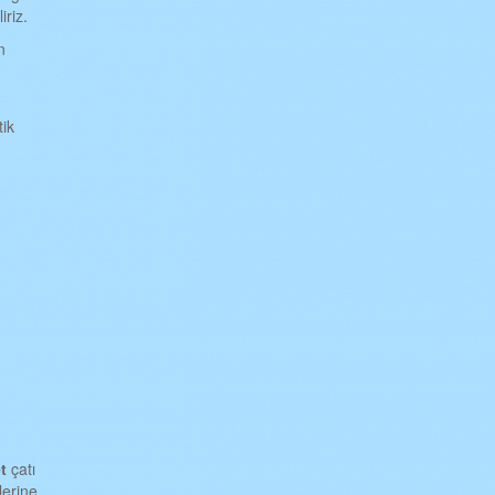
iriz.
n
tik
et
çatı
lerine