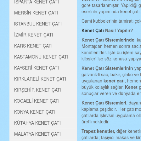
ISPARTA KENET ÇATI
göre tasarlanmıştır. Yapıldığı
eserinin yapımında kenet çatı k
MERSİN KENET ÇATI
Cami kubbelerinin tamiratı çok 
iSTANBUL KENET ÇATI
Kenet Çatı
Nasıl Yapılır?
İZMİR KENET ÇATI
Kenet
Ç
atı
S
istemlerinde
, k
KARS KENET ÇATI
Montajdan hemen sonra saclar, 
kenetlenirler. İşte bu işlem sa
KASTAMONU KENET ÇATI
klipsleri ise söz konusu yapıya 
KAYSERİ KENET ÇATI
Kenet
Ç
atı
S
istemlerinin
yap
galvanizli sac, bakır, çinko ve
KIRKLARELİ KENET ÇATI
uygulanan
kenet çatı
, hemen 
büyük kolaylık sağlar.
Kenet ç
KIRŞEHİR KENET ÇATI
sonuçlar veren ve dünyada en 
KOCAELİ KENET ÇATI
Kenet
Ç
atı
S
istemleri
, dayan
kaplama çeşididir. Her çatı m
KONYA KENET ÇATI
çatılarda işlevsel uygulama ola
üretilmektedir.
KÜTAHYA KENET ÇATI
Trapez kenetler,
diğer kenetli
MALATYA KENET ÇATI
çatılarda; taşıyıcı makas ve ki