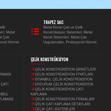
TRAPEZ SAC
elik
Metal Kenet Çatı ve Çelik
eri. Metal
Konstrüksiyon Sistemleri. Metal
l Çatı
Kenet Sistemleri. Metal Çatı
yonel Hizmet.
Uygulamaları. Profesyonel Hizmet.
ÇELİK KONSTRÜKSİYON
ÇELİK KONSTRÜKSİYON ŞİRKETLERİ
İRMASI
ÇELİK KONSTRÜKSİYON FİYATLARI
İSTANBUL ÇELİK KONSTRÜKSİYON
 ÇATI
ERZURUM ÇELİK KONSTRÜKSİYON
ÇELİK KONSTRÜKSİYON ÇATI
ANBUL
KAPLAMA
PLAMASI
ÇELİK KONSTRÜKSİYON FİRMALARI
I
ÇELİK ÇATI KAPLAMA DETAYLARI
ÇELİK ÇATI SİSTEMLERİ